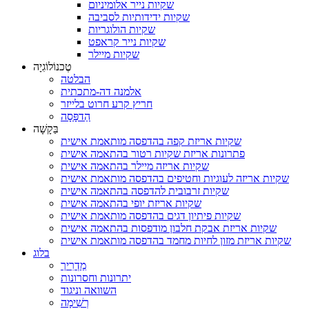
שקיות נייר אלומיניום
שקיות ידידותיות לסביבה
שקיות הולוגריות
שקיות נייר קראפט
שקיות מיילר
טֶכנוֹלוֹגִיָה
הבלטה
אלמנה דה-מתכתית
חריץ קרע חרוט בלייזר
הַדפָּסָה
בַּקָשָׁה
שקיות אריזת קפה בהדפסה מותאמת אישית
פתרונות אריזת שקיות רטור בהתאמה אישית
שקיות אריזה מיילר בהתאמה אישית
שקיות אריזה לעוגיות וחטיפים בהדפסה מותאמת אישית
שקיות זרבובית להדפסה בהתאמה אישית
שקיות אריזת יופי בהתאמה אישית
שקיות פיתיון דגים בהדפסה מותאמת אישית
שקיות אריזת אבקת חלבון מודפסות בהתאמה אישית
שקיות אריזת מזון לחיות מחמד בהדפסה מותאמת אישית
בלוג
מַדְרִיך
יתרונות וחסרונות
השוואה וניגוד
רְשִׁימָה