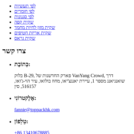
לפי תעשיות
לפי חומרים
לפי סגנונות
שקית קפה
שקית מזון לחיות מחמד
שקית אריזת חטיפים
שקית גראס
צרו קשר
כְּתוֹבֶת:
בלוק B-29, פארק החדשנות של VanYang Crowd, דרך
שואנגיאנג מספר 1, עיירת יאנגצ'יאו, מחוז בולואו, עיר הוי-ג'ואו,
516157, סין
אֶלֶקטרוֹנִי:
fannie@toppackhk.com
טֵלֵפוֹן:
+86 13410678885