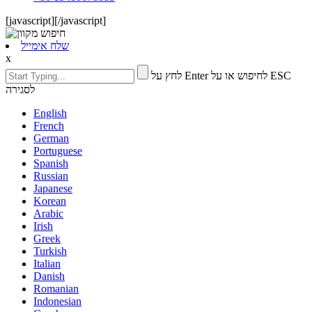
[javascript]
[/javascript]
שלח אימייל
x
לחץ על Enter לחיפוש או על ESC
לסגירה
English
French
German
Portuguese
Spanish
Russian
Japanese
Korean
Arabic
Irish
Greek
Turkish
Italian
Danish
Romanian
Indonesian