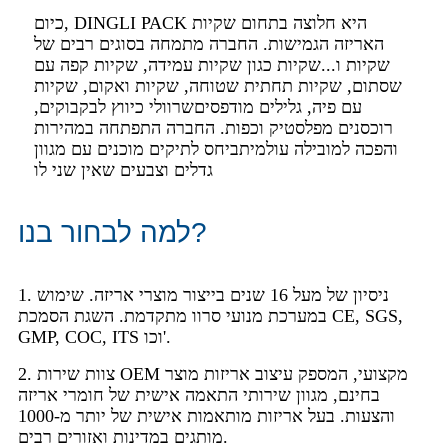
כיום, DINGLI PACK היא חלוצה בתחום שקיות
האריזה הגמישות. החברה מתמחה בסוגים רבים של
שקיות ו...
שקיות כגון שקיות עמידה, שקיות קפה עם
שסתום, שקיות תחתית שטוחה, שקיות ואקום, שקיות
עם פיה, גלילים מודפסים
שרוולי כיווץ לבקבוקים,
רוכסנים מפלסטיק וכפות. החברה התפתחה במהירות
והפכה למובילה עולמית
ביחס לתיקים מוכנים עם מגוון
גדלים וצבעים שאין שני לו
למה לבחור בנו?
1. ניסיון של מעל 16 שנים בייצור מוצרי אריזה. שימוש
במערכת מנועי סרוו מתקדמת. השגת הסמכת CE, SGS,
GMP, COC, ITS וכו'.
2. צוות שירות OEM מקצועי, המספק עיצוב אריזות מוצר
בחינם, מגוון שירותי התאמה אישית של חומרי אריזה
והצעות. בעל אריזות מותאמות אישית של יותר מ-1000
מותגים במדינות ואזורים רבים.