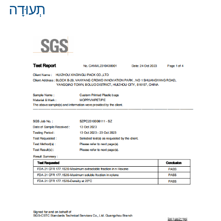
תְעוּדָה