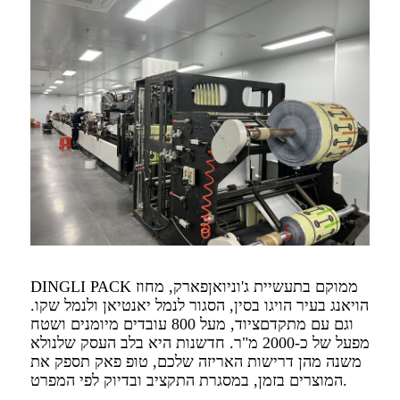
DINGLI PACK ממוקם בתעשיית ג'וניואן
פארק, מחוז
הויאנג בעיר הויגו בסין, הסגור לנמל יאנטיאן ולנמל שקו.
וגם עם מתקדם
ציוד, מעל 800 עובדים מיומנים ושטח
מפעל של כ-2000 מ"ר. חדשנות היא בלב העסק שלנו
לא
משנה מהן דרישות האריזה שלכם, טופ פאק תספק את
המוצרים בזמן, במסגרת התקציב ובדיוק לפי המפרט.