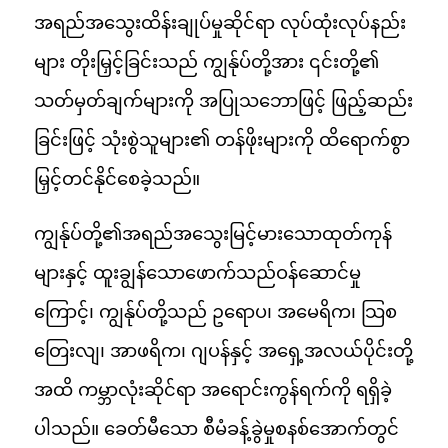
အရည်အသွေးထိန်းချုပ်မှုဆိုင်ရာ လုပ်ထုံးလုပ်နည်း
များ တိုးမြှင့်ခြင်းသည် ကျွန်ုပ်တို့အား ၎င်းတို့၏
သတ်မှတ်ချက်များကို အပြုသဘောဖြင့် ဖြည့်ဆည်း
ခြင်းဖြင့် သုံးစွဲသူများ၏ တန်ဖိုးများကို ထိရောက်စွာ
မြှင့်တင်နိုင်စေခဲ့သည်။
ကျွန်ုပ်တို့၏အရည်အသွေးမြင့်မားသောထုတ်ကုန်
များနှင့် ထူးချွန်သောဖောက်သည်ဝန်ဆောင်မှု
ကြောင့်၊ ကျွန်ုပ်တို့သည် ဥရောပ၊ အမေရိက၊ သြစ
တြေးလျ၊ အာဖရိက၊ ဂျပန်နှင့် အရှေ့အလယ်ပိုင်းတို့
အထိ ကမ္ဘာလုံးဆိုင်ရာ အရောင်းကွန်ရက်ကို ရရှိခဲ့
ပါသည်။ ခေတ်မီသော စီမံခန့်ခွဲမှုစနစ်အောက်တွင်