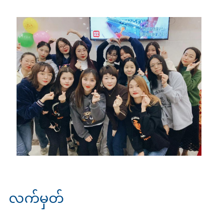
လက်မှတ်