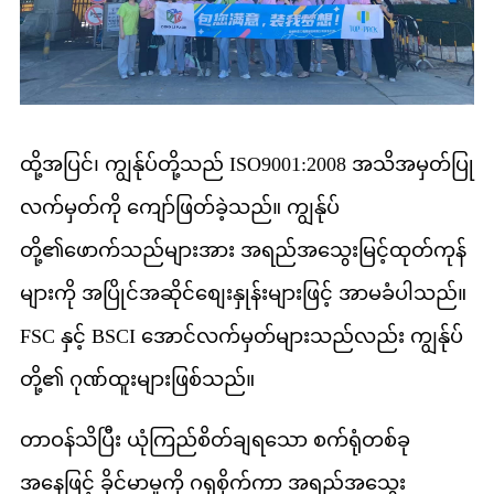
ထို့အပြင်၊ ကျွန်ုပ်တို့သည် ISO9001:2008 အသိအမှတ်ပြု
လက်မှတ်ကို ကျော်ဖြတ်ခဲ့သည်။ ကျွန်ုပ်
တို့၏ဖောက်သည်များအား အရည်အသွေးမြင့်ထုတ်ကုန်
များကို အပြိုင်အဆိုင်စျေးနှုန်းများဖြင့် အာမခံပါသည်။
FSC နှင့် BSCI အောင်လက်မှတ်များသည်လည်း ကျွန်ုပ်
တို့၏ ဂုဏ်ထူးများဖြစ်သည်။
တာဝန်သိပြီး ယုံကြည်စိတ်ချရသော စက်ရုံတစ်ခု
အနေဖြင့် ခိုင်မာမှုကို ဂရုစိုက်ကာ အရည်အသွေး