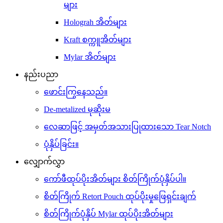
များ
Holograh အိတ်များ
Kraft စက္ကူအိတ်များ
Mylar အိတ်များ
နည်းပညာ
ဖောင်းကြွနေသည်။
De-metalized မုဆိုးမ
လေဆာဖြင့် အမှတ်အသားပြုထားသော Tear Notch
ပုံနှိပ်ခြင်း။
လျှောက်လွှာ
ကော်ဖီထုပ်ပိုးအိတ်များ စိတ်ကြိုက်ပုံနှိပ်ပါ။
စိတ်ကြိုက် Retort Pouch ထုပ်ပိုးမှုဖြေရှင်းချက်
စိတ်ကြိုက်ပုံနှိပ် Mylar ထုပ်ပိုးအိတ်များ