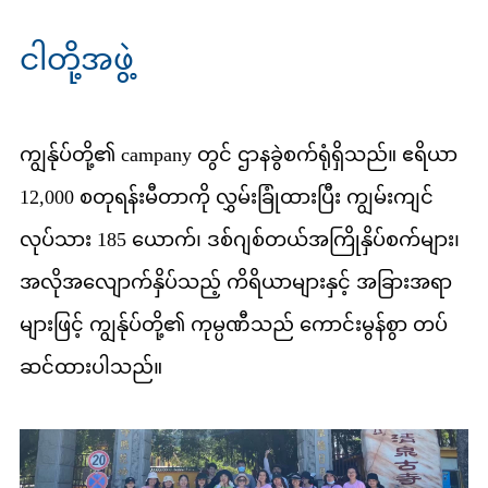
ငါတို့အဖွဲ့
ကျွန်ုပ်တို့၏ campany တွင် ဌာနခွဲစက်ရုံရှိသည်။ ဧရိယာ
12,000 စတုရန်းမီတာကို လွှမ်းခြုံထားပြီး ကျွမ်းကျင်
လုပ်သား 185 ယောက်၊ ဒစ်ဂျစ်တယ်အကြိုနှိပ်စက်များ၊
အလိုအလျောက်နှိပ်သည့် ကိရိယာများနှင့် အခြားအရာ
များဖြင့် ကျွန်ုပ်တို့၏ ကုမ္ပဏီသည် ကောင်းမွန်စွာ တပ်
ဆင်ထားပါသည်။