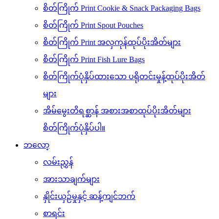
စိတ်ကြိုက် Print Cookie & Snack Packaging Bags
စိတ်ကြိုက် Print Spout Pouches
စိတ်ကြိုက် Print အလှကုန်ထုပ်ပိုးအိတ်များ
စိတ်ကြိုက် Print Fish Lure Bags
စိတ်ကြိုက်ပုံနှိပ်ထားသော ပရိုတင်းမှုန့်ထုပ်ပိုးအိတ်
များ
အိမ်မွေးတိရစ္ဆာန် အစားအစာထုပ်ပိုးအိတ်များ
စိတ်ကြိုက်ပုံနှိပ်ပါ။
ဘလော့
လမ်းညွှန်
အားသာချက်များ
နှိုင်းယှဉ်မှုနှင့် ဆန့်ကျင်ဘက်
စာရင်း