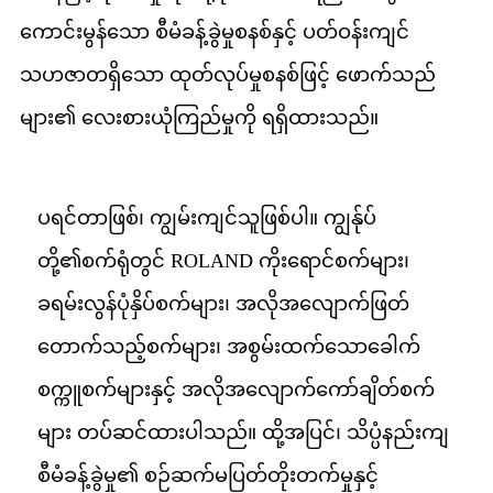
ကောင်းမွန်သော စီမံခန့်ခွဲမှုစနစ်နှင့် ပတ်ဝန်းကျင်
သဟဇာတရှိသော ထုတ်လုပ်မှုစနစ်ဖြင့် ဖောက်သည်
များ၏ လေးစားယုံကြည်မှုကို ရရှိထားသည်။
ပရင်တာဖြစ်၊ ကျွမ်းကျင်သူဖြစ်ပါ။ ကျွန်ုပ်
တို့၏စက်ရုံတွင် ROLAND ကိုးရောင်စက်များ၊
ခရမ်းလွန်ပုံနှိပ်စက်များ၊ အလိုအလျောက်ဖြတ်
တောက်သည့်စက်များ၊ အစွမ်းထက်သောခေါက်
စက္ကူစက်များနှင့် အလိုအလျောက်ကော်ချိတ်စက်
များ တပ်ဆင်ထားပါသည်။ ထို့အပြင်၊ သိပ္ပံနည်းကျ
စီမံခန့်ခွဲမှု၏ စဉ်ဆက်မပြတ်တိုးတက်မှုနှင့်