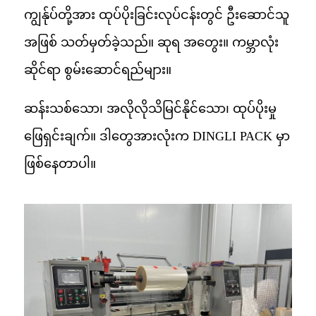
ကျွန်ုပ်တို့အား ထုပ်ပိုးခြင်းလုပ်ငန်းတွင် ဦးဆောင်သူ
အဖြစ် သတ်မှတ်ခဲ့သည်။ ဆုရ အတွေး။ ကမ္ဘာလုံး
ဆိုင်ရာ စွမ်းဆောင်ရည်များ။
ဆန်းသစ်သော၊ အလိုလိုသိမြင်နိုင်သော၊ ထုပ်ပိုးမှု
ဖြေရှင်းချက်။ ဒါတွေအားလုံးက DINGLI PACK မှာ
ဖြစ်နေတာပါ။