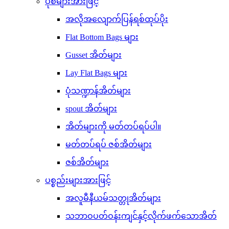
ပုံစံများအားဖြင့်
အလိုအလျောက်ပြန်ရစ်ထုပ်ပိုး
Flat Bottom Bags များ
Gusset အိတ်များ
Lay Flat Bags များ
ပုံသဏ္ဍာန်အိတ်များ
spout အိတ်များ
အိတ်များကို မတ်တပ်ရပ်ပါ။
မတ်တပ်ရပ် ဇစ်အိတ်များ
ဇစ်အိတ်များ
ပစ္စည်းများအားဖြင့်
အလူမီနီယမ်သတ္တုအိတ်များ
သဘာဝပတ်ဝန်းကျင်နှင့်လိုက်ဖက်သောအိတ်