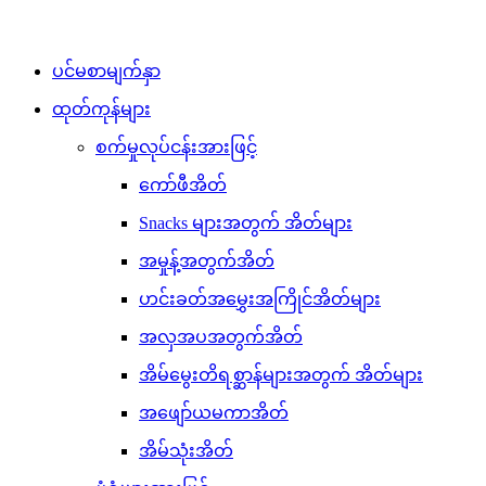
ပင်မစာမျက်နှာ
ထုတ်ကုန်များ
စက်မှုလုပ်ငန်းအားဖြင့်
ကော်ဖီအိတ်
Snacks များအတွက် အိတ်များ
အမှုန့်အတွက်အိတ်
ဟင်းခတ်အမွှေးအကြိုင်အိတ်များ
အလှအပအတွက်အိတ်
အိမ်မွေးတိရစ္ဆာန်များအတွက် အိတ်များ
အဖျော်ယမကာအိတ်
အိမ်သုံးအိတ်