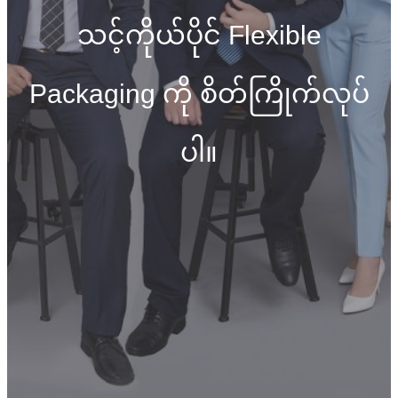
သင့်ကိုယ်ပိုင် Flexible
Packaging ကို စိတ်ကြိုက်လုပ်
ပါ။