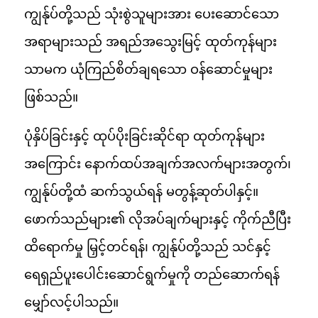
ကျွန်ုပ်တို့သည် သုံးစွဲသူများအား ပေးဆောင်သော
အရာများသည် အရည်အသွေးမြင့် ထုတ်ကုန်များ
သာမက ယုံကြည်စိတ်ချရသော ဝန်ဆောင်မှုများ
ဖြစ်သည်။
ပုံနှိပ်ခြင်းနှင့် ထုပ်ပိုးခြင်းဆိုင်ရာ ထုတ်ကုန်များ
အကြောင်း နောက်ထပ်အချက်အလက်များအတွက်၊
ကျွန်ုပ်တို့ထံ ဆက်သွယ်ရန် မတွန့်ဆုတ်ပါနှင့်။
ဖောက်သည်များ၏ လိုအပ်ချက်များနှင့် ကိုက်ညီပြီး
ထိရောက်မှု မြှင့်တင်ရန်၊ ကျွန်ုပ်တို့သည် သင်နှင့်
ရေရှည်ပူးပေါင်းဆောင်ရွက်မှုကို တည်ဆောက်ရန်
မျှော်လင့်ပါသည်။