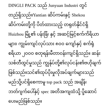
DINGLI PACK သည် Junyuan Industri တွင်
တည်ရှိသည်။
Yantian ဆိပ်ကမ်းနှင့် Shekou
ဆိပ်ကမ်းတို့ကို ပိတ်ထားသည့် တရုတ်နိုင်ငံရှိ
Huizhou မြို့၏ ပန်းခြံ၊ နှင့် အဆင့်မြင့်
စက်ကိရိယာ
များ၊ ကျွမ်းကျင်လုပ်သား ၈၀၀ ကျော်နှင့် စက်ရုံ
ဧရိယာ ၂၀၀၀ စတုရန်းမီတာဝန်းကျင်ရှိသည်။ ဆန်း
သစ်တီထွင်မှုသည် ကျွန်ုပ်တို့၏လုပ်ငန်း၏ဗဟိုချက်
ဖြစ်သည်။
သင်၏ထုပ်ပိုးမှုလိုအပ်ချက်များသည်
မည်သို့ပင်ရှိစေကာမူ top pack သည် အချိန်၊
ဘတ်ဂျက်ပေါ်နှင့် spec အတိအကျထံသို့ ပို့ဆောင်
ပေးမည်ဖြစ်သည်။