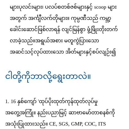
များ
ပုလင်းများ၊ ပလပ်စတစ်ဇစ်များနှင့် scoop များ
အတွက် အင်္ကျီလက်တိုများ။ ကုမ္ပဏီသည် ကမ္ဘာ့
ခေါင်းဆောင်ဖြစ်လာရန် လျင်မြန်စွာ ဖွံ့ဖြိုးတိုးတက်
လာခဲ့သည်။
အရွယ်အစား မတူကွဲပြားသော
အဆင်သင့်လုပ်ထားသော အိတ်များနှင့်စပ်လျဉ်း၍
ငါတို့ကိုဘာလို့ရွေးတာလဲ။
1. 16 နှစ်ကျော် 'ထုပ်ပိုးထုတ်ကုန်ထုတ်လုပ်မှု
အတွေ့အကြုံ။ နည်းပညာမြင့် ဆာဗာမော်တာစနစ်ကို
အသုံးပြုထားသည်။ CE, SGS, GMP, COC, ITS