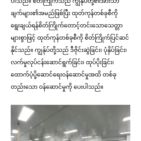
ပါသည်။ စိတ်ကြိုက်သည် ကျွန်ုပ်တို့၏အားသာ
ချက်များ၏အမည်ဖြစ်ပြီး ထုတ်ကုန်တစ်ခုစီကို
ရွေးချယ်ရန်စိတ်ကြိုက်တောင့်တင်းသောသေတ္တာ
များစွာဖြင့် ထုတ်ကုန်တစ်ခုစီကို စိတ်ကြိုက်ပြင်ဆင်
နိုင်သည်။ ကျွန်ုပ်တို့သည် ဒီဇိုင်းဆွဲခြင်း၊ ပုံနှိပ်ခြင်း၊
လက်မှုလုပ်ငန်းဆောင်ရွက်ခြင်း၊ ထုပ်ပိုးခြင်း၊
ထောက်ပံ့ပို့ဆောင်ရေးဝန်ဆောင်မှုအထိ တစ်ခု
တည်းသော ဝန်ဆောင်မှုကို ပေးပါသည်။