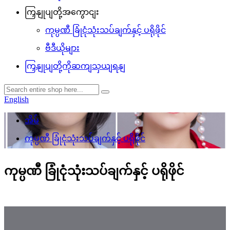
ကြှနျုပျတို့အကွောငျး
ကုမ္ပဏီ ခြုံငုံသုံးသပ်ချက်နှင့် ပရိုဖိုင်
ဗီဒီယိုများ
ကြှနျုပျတို့ကိုဆကျသှယျရနျ
English
အိမ်
ကုမ္ပဏီ ခြုံငုံသုံးသပ်ချက်နှင့် ပရိုဖိုင်
ကုမ္ပဏီ ခြုံငုံသုံးသပ်ချက်နှင့် ပရိုဖိုင်