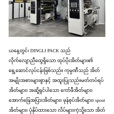
ယနေ့တွင်၊ DINGLI PACK သည်
လိုက်လျောညီထွေရှိသော ထုပ်ပိုးအိတ်များ၏
ရှေ့ဆောင်လုပ်ငန်းဖြစ်သည်။ ကုမ္ပဏီသည် အိတ်
အမျိုးအစားများစွာနှင့် အထူးပြုသည်။
မတ်တပ်ရပ်
အိတ်များ၊ အဆို့ရှင်ပါသော ကော်ဖီအိတ်များ၊
အောက်ခြေအပြားအိတ်များ၊ ဖုန်စုပ်အိတ်များ၊ spout
အိတ်များ၊ ပုံနှိပ်ထားသော လိပ်များကဲ့သို့သော အိတ်