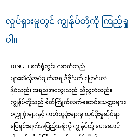
လှုပ်ရှားမှုတွင် ကျွန်ုပ်တို့ကို ကြည့်ရှု
ပါ။
DINGLI စက်ရုံတွင်၊ ဖောက်သည်
များ၏လိုအပ်ချက်အရ ဒီဇိုင်းကို ပြောင်းလဲ
နိုင်သည်၊ အရည်အသွေးသည် ညီညွတ်သည်။
ကျွန်ုပ်တို့သည် စိတ်ကြိုက်လက်ဆောင်သေတ္တာများ၊
စက္ကူပုံးများနှင့် ကတ်ထူပုံးများမှ ထုပ်ပိုးမှုဆိုင်ရာ
ဖြေရှင်းချက်အပြည့်အစုံကို ကျွန်ုပ်တို့ ပေးဆောင်