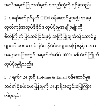
အသိအမှတ်ပြုလက်မှတ် စသည်တို့ကို ရရှိခဲ့သည်။
2. ပရော်ဖက်ရှင်နယ် OEM ဝန်ဆောင်မှုအဖွဲ့၊ အခမဲ့
ထုတ်ကုန်အထုပ်ဒီဇိုင်း၊ ထုပ်ပိုးမှုအမျိုးမျိုးကို
စိတ်ကြိုက်ပြင်ဆင်ခြင်းနှင့် အကြံပြုချက်ဝန်ဆောင်မှု
များကို ပေးဆောင်ခြင်း။ နိုင်ငံအများအပြားနှင့် ဒေသ
အများအပြားတွင် အမှတ်တံဆိပ် 1000+ ၏ စိတ်ကြိုက်
ထုပ်ပိုးမှုရှိသည်။
3. 7 ရက်* 24 နာရီ Hot-line & Email ဝန်ဆောင်မှု။
သင်၏စုံစမ်းမေးမြန်းမှုကို 24 နာရီအတွင်းဖြေကြား
လိမ့်မည်။