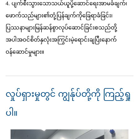
4. ပျက်စီးသွားသောသယ်ယူပို့ဆောင်ရေးအာမခံချက်၊
ဖောက်သည်များ၏တုံ့ပြန်ချက်ကိုခြေရာခံခြင်း၊
ပြဿနာများမြန်ဆန်စွာလုပ်ဆောင်ခြင်းစသည်တို့
အပါအဝင်စိတ်နှလုံးအကြွင်းမဲ့ရောင်းချပြီးနောက်
ဝန်ဆောင်မှုများ။
လှုပ်ရှားမှုတွင် ကျွန်ုပ်တို့ကို ကြည့်ရှု
ပါ။