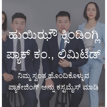
ಹುಯಿಝೌ ಕ್ಸಿಂಡಿಂಗ್ಲಿ
ಪ್ಯಾಕ್ ಕಂ., ಲಿಮಿಟೆಡ್
ನಿಮ್ಮ ಸ್ವಂತ ಹೊಂದಿಕೊಳ್ಳುವ
ಪ್ಯಾಕೇಜಿಂಗ್ ಅನ್ನು ಕಸ್ಟಮೈಸ್ ಮಾಡಿ