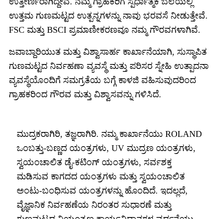
ಉತ್ತೀರ್ಣರಾಗಿದ್ದೇವೆ. ನಮ್ಮ ಗ್ರಾಹಕರಿಗೆ ಸ್ಪರ್ಧಾತ್ಮಕ ಬೆಲೆಯಲ್ಲಿ
ಉತ್ತಮ ಗುಣಮಟ್ಟದ ಉತ್ಪನ್ನಗಳನ್ನು ನಾವು ಭರವಸೆ ನೀಡುತ್ತೇವೆ.
FSC ಮತ್ತು BSCI ಪ್ರಮಾಣೀಕರಣವೂ ನಮ್ಮ ಗೌರವಗಳಾಗಿವೆ.
ಜವಾಬ್ದಾರಿಯುತ ಮತ್ತು ವಿಶ್ವಾಸಾರ್ಹ ಕಾರ್ಖಾನೆಯಾಗಿ, ಸುಸ್ಥಾಪಿತ
ಗುಣಮಟ್ಟದ ನಿರ್ವಹಣಾ ವ್ಯವಸ್ಥೆ ಮತ್ತು ಪರಿಸರ ಸ್ನೇಹಿ ಉತ್ಪಾದನಾ
ವ್ಯವಸ್ಥೆಯೊಂದಿಗೆ ಸಮಗ್ರತೆಯ ಬಗ್ಗೆ ಕಾಳಜಿ ವಹಿಸುವುದರಿಂದ
ಗ್ರಾಹಕರಿಂದ ಗೌರವ ಮತ್ತು ವಿಶ್ವಾಸವನ್ನು ಗಳಿಸಿದೆ.
ಮುದ್ರಕರಾಗಿರಿ, ತಜ್ಞರಾಗಿರಿ. ನಮ್ಮ ಕಾರ್ಖಾನೆಯು ROLAND
ಒಂಬತ್ತು-ಬಣ್ಣದ ಯಂತ್ರಗಳು, UV ಮುದ್ರಣ ಯಂತ್ರಗಳು,
ಸ್ವಯಂಚಾಲಿತ ಡೈ-ಕಟಿಂಗ್ ಯಂತ್ರಗಳು, ಸರ್ವಶಕ್ತ
ಮಡಿಸುವ ಕಾಗದದ ಯಂತ್ರಗಳು ಮತ್ತು ಸ್ವಯಂಚಾಲಿತ
ಅಂಟು-ಬಂಧಿಸುವ ಯಂತ್ರಗಳನ್ನು ಹೊಂದಿದೆ. ಇದಲ್ಲದೆ,
ವೈಜ್ಞಾನಿಕ ನಿರ್ವಹಣೆಯ ನಿರಂತರ ಸುಧಾರಣೆ ಮತ್ತು
ಗುಣಮಟ್ಟದ ನಿಯಂತ್ರಣ ಕಾರ್ಯವಿಧಾನಗಳ ವರ್ಧನೆಯು