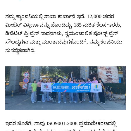
ನಮ್ಮ ಕ್ಯಾಂಪನಿಯಲ್ಲಿ ಶಾಖಾ ಕಾರ್ಖಾನೆ ಇದೆ. 12,000 ಚದರ
ಮೀಟರ್ ವಿಸ್ತೀರ್ಣವನ್ನು ಹೊಂದಿದ್ದು, 185 ನುರಿತ ಕೆಲಸಗಾರರು,
ಡಿಜಿಟಲ್ ಪ್ರಿ-ಪ್ರೆಸ್ ಸಾಧನಗಳು, ಸ್ವಯಂಚಾಲಿತ ಪೋಸ್ಟ್-ಪ್ರೆಸ್
ಸೌಲಭ್ಯಗಳು ಮತ್ತು ಮುಂತಾದವುಗಳೊಂದಿಗೆ, ನಮ್ಮ ಕಂಪನಿಯು
ಸುಸಜ್ಜಿತವಾಗಿದೆ.
ಇದರ ಜೊತೆಗೆ, ನಾವು ISO9001:2008 ಪ್ರಮಾಣೀಕರಣದಲ್ಲಿ