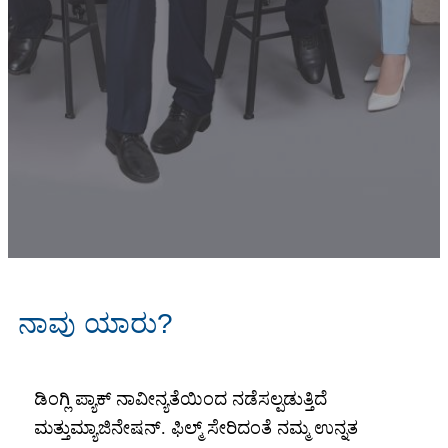
ನಾವು ಯಾರು?
ಡಿಂಗ್ಲಿ ಪ್ಯಾಕ್ ನಾವೀನ್ಯತೆಯಿಂದ ನಡೆಸಲ್ಪಡುತ್ತಿದೆ
ಮತ್ತು
ಮ್ಯಾಜಿನೇಷನ್. ಫಿಲ್ಮ್ ಸೇರಿದಂತೆ ನಮ್ಮ ಉನ್ನತ