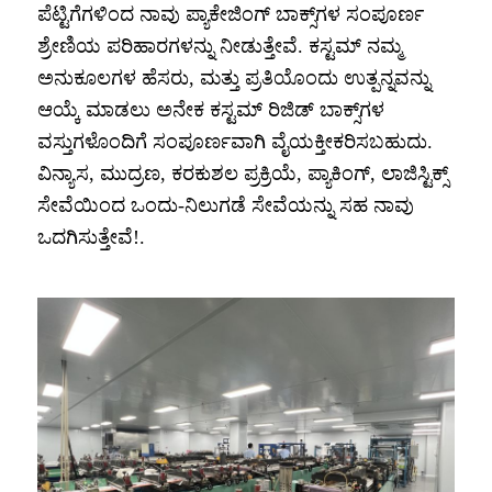
ಪೆಟ್ಟಿಗೆಗಳಿಂದ ನಾವು ಪ್ಯಾಕೇಜಿಂಗ್ ಬಾಕ್ಸ್‌ಗಳ ಸಂಪೂರ್ಣ
ಶ್ರೇಣಿಯ ಪರಿಹಾರಗಳನ್ನು ನೀಡುತ್ತೇವೆ. ಕಸ್ಟಮ್ ನಮ್ಮ
ಅನುಕೂಲಗಳ ಹೆಸರು, ಮತ್ತು ಪ್ರತಿಯೊಂದು ಉತ್ಪನ್ನವನ್ನು
ಆಯ್ಕೆ ಮಾಡಲು ಅನೇಕ ಕಸ್ಟಮ್ ರಿಜಿಡ್ ಬಾಕ್ಸ್‌ಗಳ
ವಸ್ತುಗಳೊಂದಿಗೆ ಸಂಪೂರ್ಣವಾಗಿ ವೈಯಕ್ತೀಕರಿಸಬಹುದು.
ವಿನ್ಯಾಸ, ಮುದ್ರಣ, ಕರಕುಶಲ ಪ್ರಕ್ರಿಯೆ, ಪ್ಯಾಕಿಂಗ್, ಲಾಜಿಸ್ಟಿಕ್ಸ್
ಸೇವೆಯಿಂದ ಒಂದು-ನಿಲುಗಡೆ ಸೇವೆಯನ್ನು ಸಹ ನಾವು
ಒದಗಿಸುತ್ತೇವೆ!.