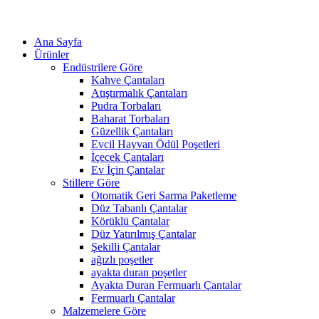
Ana Sayfa
Ürünler
Endüstrilere Göre
Kahve Çantaları
Atıştırmalık Çantaları
Pudra Torbaları
Baharat Torbaları
Güzellik Çantaları
Evcil Hayvan Ödül Poşetleri
İçecek Çantaları
Ev İçin Çantalar
Stillere Göre
Otomatik Geri Sarma Paketleme
Düz Tabanlı Çantalar
Körüklü Çantalar
Düz Yatırılmış Çantalar
Şekilli Çantalar
ağızlı poşetler
ayakta duran poşetler
Ayakta Duran Fermuarlı Çantalar
Fermuarlı Çantalar
Malzemelere Göre