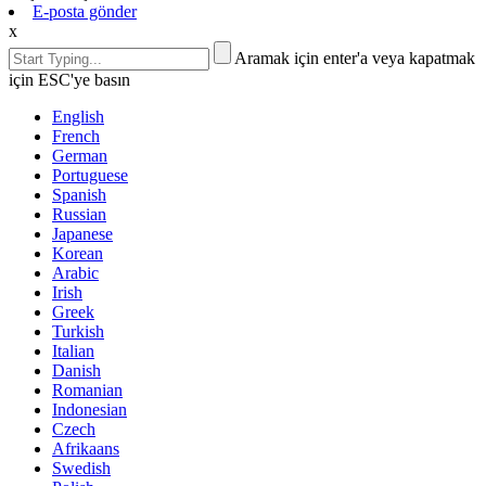
E-posta gönder
x
Aramak için enter'a veya kapatmak
için ESC'ye basın
English
French
German
Portuguese
Spanish
Russian
Japanese
Korean
Arabic
Irish
Greek
Turkish
Italian
Danish
Romanian
Indonesian
Czech
Afrikaans
Swedish