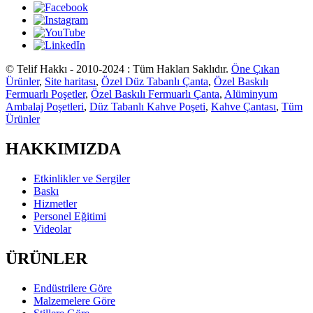
© Telif Hakkı - 2010-2024 : Tüm Hakları Saklıdır.
Öne Çıkan
Ürünler
,
Site haritası
,
Özel Düz Tabanlı Çanta
,
Özel Baskılı
Fermuarlı Poşetler
,
Özel Baskılı Fermuarlı Çanta
,
Alüminyum
Ambalaj Poşetleri
,
Düz Tabanlı Kahve Poşeti
,
Kahve Çantası
,
Tüm
Ürünler
HAKKIMIZDA
Etkinlikler ve Sergiler
Baskı
Hizmetler
Personel Eğitimi
Videolar
ÜRÜNLER
Endüstrilere Göre
Malzemelere Göre