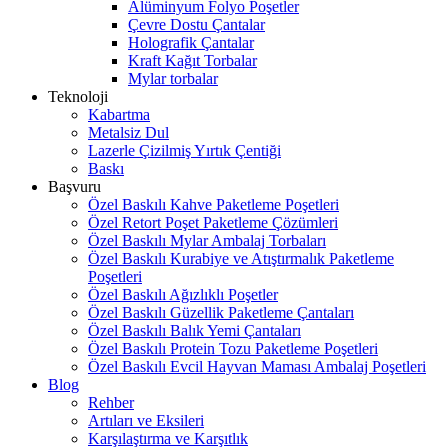
Alüminyum Folyo Poşetler
Çevre Dostu Çantalar
Holografik Çantalar
Kraft Kağıt Torbalar
Mylar torbalar
Teknoloji
Kabartma
Metalsiz Dul
Lazerle Çizilmiş Yırtık Çentiği
Baskı
Başvuru
Özel Baskılı Kahve Paketleme Poşetleri
Özel Retort Poşet Paketleme Çözümleri
Özel Baskılı Mylar Ambalaj Torbaları
Özel Baskılı Kurabiye ve Atıştırmalık Paketleme
Poşetleri
Özel Baskılı Ağızlıklı Poşetler
Özel Baskılı Güzellik Paketleme Çantaları
Özel Baskılı Balık Yemi Çantaları
Özel Baskılı Protein Tozu Paketleme Poşetleri
Özel Baskılı Evcil Hayvan Maması Ambalaj Poşetleri
Blog
Rehber
Artıları ve Eksileri
Karşılaştırma ve Karşıtlık