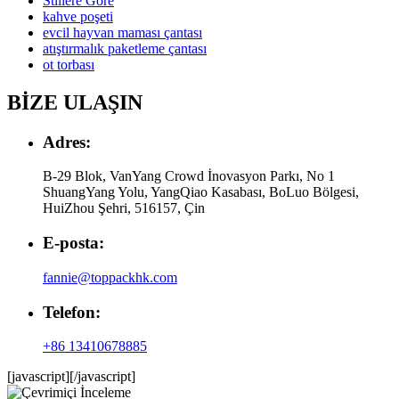
Stillere Göre
kahve poşeti
evcil hayvan maması çantası
atıştırmalık paketleme çantası
ot torbası
BİZE ULAŞIN
Adres:
B-29 Blok, VanYang Crowd İnovasyon Parkı, No 1
ShuangYang Yolu, YangQiao Kasabası, BoLuo Bölgesi,
HuiZhou Şehri, 516157, Çin
E-posta:
fannie@toppackhk.com
Telefon:
+86 13410678885
[javascript]
[/javascript]