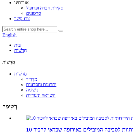
אודותינו
סקירת חברה ופרופיל
סרטונים
צרו קשר
English
בַּיִת
חֲדָשׁוֹת
חֲדָשׁוֹת
חֲדָשׁוֹת
מַדְרִיך
יתרונות וחסרונות
רְשִׁימָה
השוואה וניגודיות
רְשִׁימָה
ידותיות לסביבה המובילים באירופה שכדאי להכיר