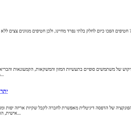
יפים הפכו כיום לחלק בלתי נפרד מחיינו, ולכן חטיפים מגוונים צצים ללא 
יקוש של משתמשים סופיים בתעשיות המזון והמשקאות, הקמעונאות והבריאות.
ממקורות ההכנסה העיקריים עבור תעשיית האריזות העולמית...
5 ית
ונקציה של הדפסה דיגיטלית מאפשרת לחברה לקבל שקיות אריזה יפות ומעוד
אישית, הדפסה דיגיטלית מלאה באפשרויות אינסופיות. הנה 5 היתרונות...