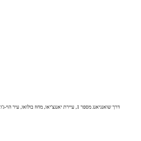
בלוק B-29, פארק החדשנות של VanYang Crowd, דרך שואנגיאנג מספר 1, עיירת יאנגצ'יאו, מחוז בולואו, עיר הוי-ג'ואו, 516157, סין