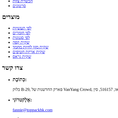
הכשרת צוות
סרטונים
מוצרים
לפי תעשיות
לפי חומרים
לפי סגנונות
שקית קפה
שקית מזון לחיות מחמד
שקית אריזת חטיפים
שקית גראס
צרו קשר
כְּתוֹבֶת:
אֶלֶקטרוֹנִי:
fannie@toppackhk.com