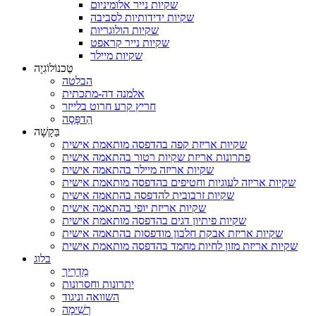
שקיות נייר אלומיניום
שקיות ידידותיות לסביבה
שקיות הולוגריות
שקיות נייר קראפט
שקיות מיילר
טֶכנוֹלוֹגִיָה
הבלטה
אלמנה דה-מתכתית
חריץ קרע חרוט בלייזר
הַדפָּסָה
בַּקָשָׁה
שקיות אריזת קפה בהדפסה מותאמת אישית
פתרונות אריזת שקיות רטור בהתאמה אישית
שקיות אריזה מיילר בהתאמה אישית
שקיות אריזה לעוגיות וחטיפים בהדפסה מותאמת אישית
שקיות זרבובית להדפסה בהתאמה אישית
שקיות אריזת יופי בהתאמה אישית
שקיות פיתיון דגים בהדפסה מותאמת אישית
שקיות אריזת אבקת חלבון מודפסות בהתאמה אישית
שקיות אריזת מזון לחיות מחמד בהדפסה מותאמת אישית
בלוג
מַדְרִיך
יתרונות וחסרונות
השוואה וניגוד
רְשִׁימָה