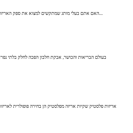
האם אתם בעלי מותג שמתקשים למצוא את ספק האריזות המתאים באירופה? אתם רוצים אריזות בנות קיימא, מושכות ויזואלית ואמינות - אבל עם כל כך הרבה אפשרויות, איך תדעו אילו יצרנים...
בעולם הבריאות והכושר, אבקת חלבון הפכה לחלק בלתי נפרד 
אריזות פלסטיק שקיות אריזה מפלסטיק הן בחירה פופולרית לאריזו