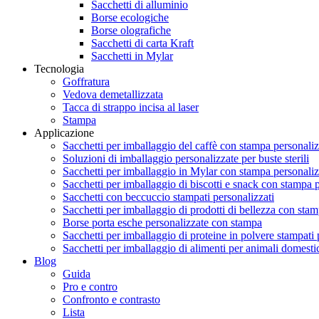
Sacchetti di alluminio
Borse ecologiche
Borse olografiche
Sacchetti di carta Kraft
Sacchetti in Mylar
Tecnologia
Goffratura
Vedova demetallizzata
Tacca di strappo incisa al laser
Stampa
Applicazione
Sacchetti per imballaggio del caffè con stampa personaliz
Soluzioni di imballaggio personalizzate per buste sterili
Sacchetti per imballaggio in Mylar con stampa personaliz
Sacchetti per imballaggio di biscotti e snack con stampa 
Sacchetti con beccuccio stampati personalizzati
Sacchetti per imballaggio di prodotti di bellezza con sta
Borse porta esche personalizzate con stampa
Sacchetti per imballaggio di proteine ​​in polvere stampati 
Sacchetti per imballaggio di alimenti per animali domesti
Blog
Guida
Pro e contro
Confronto e contrasto
Lista