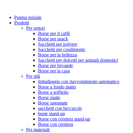
Pagina iniziale
Prodotti
Per settori
Borse per il caffè
Borse per snack
Sacchetti per polvere
Sacchetti per condimento
Borse per la bellezza
Sacchetti per dolcetti per animali domestici
Borse per bevande
Borse per la casa
Per stili
Imballaggio con riavvolgimento automatico
Borse a fondo piatto
Borse a soffietto
Borse piatte
Borse sagomate
sacchetti con beccuccio
buste stand-up
Borse con cerniera stand-up
Borse con cerniera
Per materiali