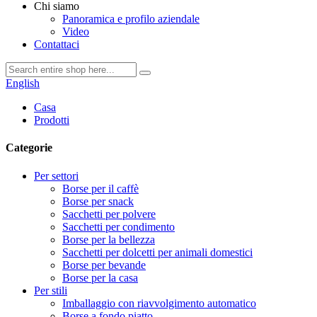
Chi siamo
Panoramica e profilo aziendale
Video
Contattaci
English
Casa
Prodotti
Categorie
Per settori
Borse per il caffè
Borse per snack
Sacchetti per polvere
Sacchetti per condimento
Borse per la bellezza
Sacchetti per dolcetti per animali domestici
Borse per bevande
Borse per la casa
Per stili
Imballaggio con riavvolgimento automatico
Borse a fondo piatto