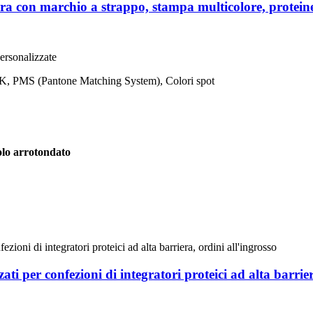
ra con marchio a strappo, stampa multicolore, proteine ​
personalizzate
YK, PMS (Pantone Matching System), Colori spot
olo arrotondato
ti per confezioni di integratori proteici ad alta barrier