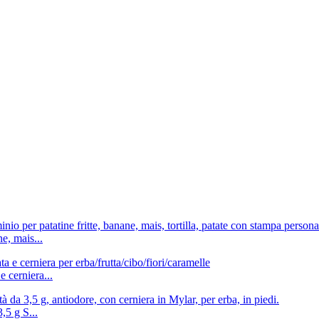
ne, mais...
 cerniera...
,5 g S...