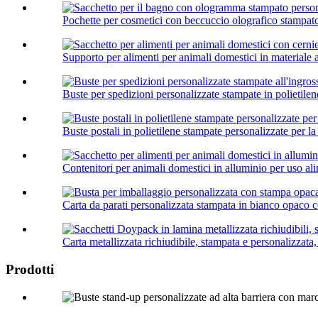
Pochette per cosmetici con beccuccio olografico stampato
Supporto per alimenti per animali domestici in materiale 
Buste per spedizioni personalizzate stampate in polietilene
Buste postali in polietilene stampate personalizzate per la 
Contenitori per animali domestici in alluminio per uso ali
Carta da parati personalizzata stampata in bianco opaco co
Carta metallizzata richiudibile, stampata e personalizzata,
Prodotti