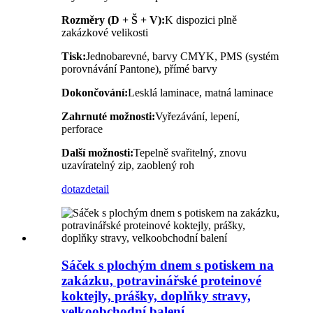
Rozměry (D + Š + V):
K dispozici plně
zakázkové velikosti
Tisk:
Jednobarevné, barvy CMYK, PMS (systém
porovnávání Pantone), přímé barvy
Dokončování:
Lesklá laminace, matná laminace
Zahrnuté možnosti:
Vyřezávání, lepení,
perforace
Další možnosti:
Tepelně svařitelný, znovu
uzavíratelný zip, zaoblený roh
dotaz
detail
Sáček s plochým dnem s potiskem na
zakázku, potravinářské proteinové
koktejly, prášky, doplňky stravy,
velkoobchodní balení