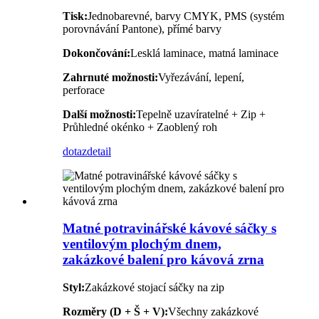
Tisk:
Jednobarevné, barvy CMYK, PMS (systém
porovnávání Pantone), přímé barvy
Dokončování:
Lesklá laminace, matná laminace
Zahrnuté možnosti:
Vyřezávání, lepení,
perforace
Další možnosti:
Tepelně uzavíratelné + Zip +
Průhledné okénko + Zaoblený roh
dotaz
detail
Matné potravinářské kávové sáčky s
ventilovým plochým dnem,
zakázkové balení pro kávová zrna
Styl:
Zakázkové stojací sáčky na zip
Rozměry (D + Š + V):
Všechny zakázkové