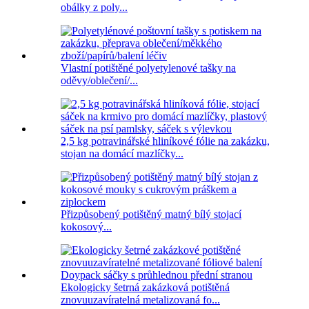
obálky z poly...
Vlastní potištěné polyetylenové tašky na
oděvy/oblečení/...
2,5 kg potravinářské hliníkové fólie na zakázku,
stojan na domácí mazlíčky...
Přizpůsobený potištěný matný bílý stojací
kokosový...
Ekologicky šetrná zakázková potištěná
znovuuzavíratelná metalizovaná fo...