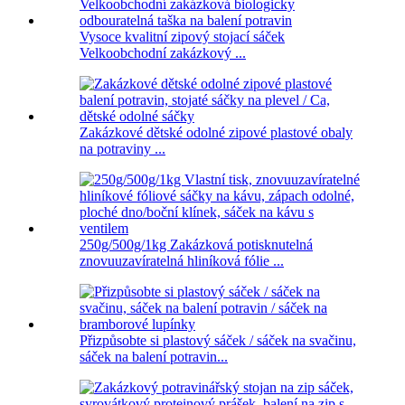
Vysoce kvalitní zipový stojací sáček
Velkoobchodní zakázkový ...
Zakázkové dětské odolné zipové plastové obaly
na potraviny ...
250g/500g/1kg Zakázková potisknutelná
znovuuzavíratelná hliníková fólie ...
Přizpůsobte si plastový sáček / sáček na svačinu,
sáček na balení potravin...