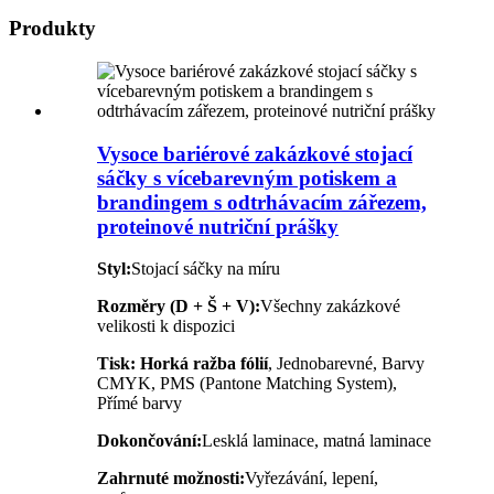
Produkty
Vysoce bariérové ​​zakázkové stojací
sáčky s vícebarevným potiskem a
brandingem s odtrhávacím zářezem,
proteinové nutriční prášky
Styl:
Stojací sáčky na míru
Rozměry (D + Š + V):
Všechny zakázkové
velikosti k dispozici
Tisk:
Horká ražba fólií
, Jednobarevné, Barvy
CMYK, PMS (Pantone Matching System),
Přímé barvy
Dokončování:
Lesklá laminace, matná laminace
Zahrnuté možnosti:
Vyřezávání, lepení,