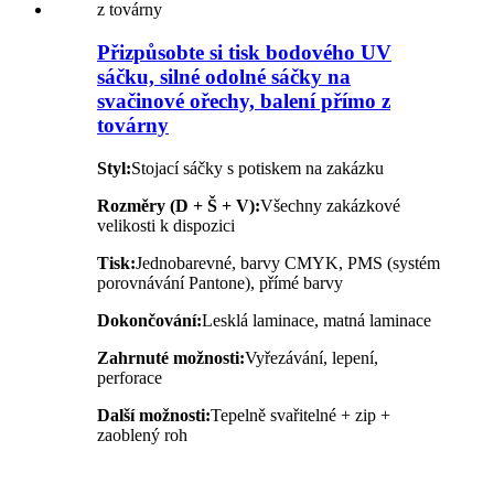
Přizpůsobte si tisk bodového UV
sáčku, silné odolné sáčky na
svačinové ořechy, balení přímo z
továrny
Styl:
Stojací sáčky s potiskem na zakázku
Rozměry (D + Š + V):
Všechny zakázkové
velikosti k dispozici
Tisk:
Jednobarevné, barvy CMYK, PMS (systém
porovnávání Pantone), přímé barvy
Dokončování:
Lesklá laminace, matná laminace
Zahrnuté možnosti:
Vyřezávání, lepení,
perforace
Další možnosti:
Tepelně svařitelné + zip +
zaoblený roh