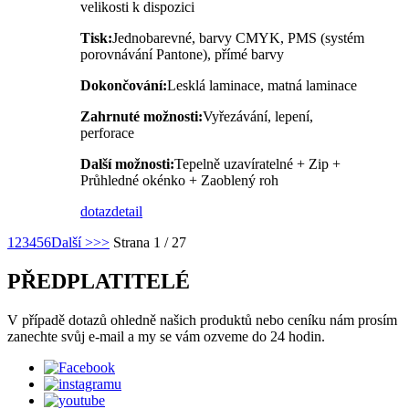
velikosti k dispozici
Tisk:
Jednobarevné, barvy CMYK, PMS (systém
porovnávání Pantone), přímé barvy
Dokončování:
Lesklá laminace, matná laminace
Zahrnuté možnosti:
Vyřezávání, lepení,
perforace
Další možnosti:
Tepelně uzavíratelné + Zip +
Průhledné okénko + Zaoblený roh
dotaz
detail
1
2
3
4
5
6
Další >
>>
Strana 1 / 27
PŘEDPLATITELÉ
V případě dotazů ohledně našich produktů nebo ceníku nám prosím
zanechte svůj e-mail a my se vám ozveme do 24 hodin.