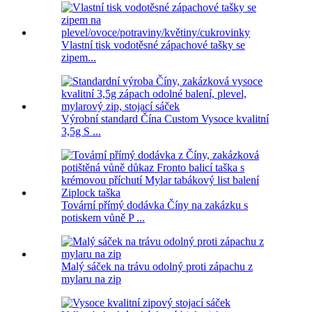
Vlastní tisk vodotěsné zápachové tašky se
zipem...
Výrobní standard Čína Custom Vysoce kvalitní
3,5g S ...
Tovární přímý dodávka Číny na zakázku s
potiskem vůně P ...
Malý sáček na trávu odolný proti zápachu z
mylaru na zip