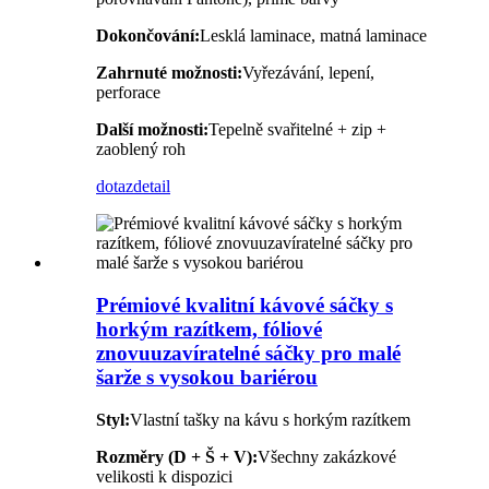
Dokončování:
Lesklá laminace, matná laminace
Zahrnuté možnosti:
Vyřezávání, lepení,
perforace
Další možnosti:
Tepelně svařitelné + zip +
zaoblený roh
dotaz
detail
Prémiové kvalitní kávové sáčky s
horkým razítkem, fóliové
znovuuzavíratelné sáčky pro malé
šarže s vysokou bariérou
Styl:
Vlastní tašky na kávu s horkým razítkem
Rozměry (D + Š + V):
Všechny zakázkové
velikosti k dispozici