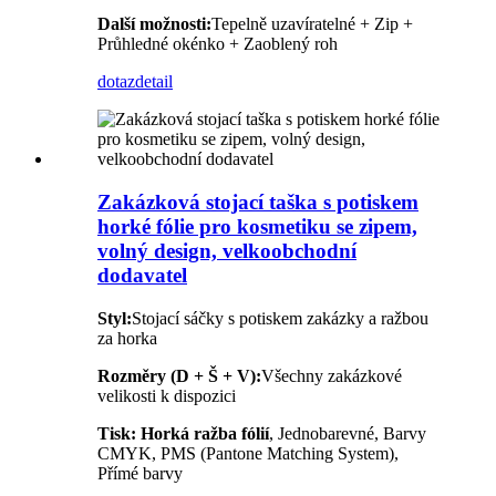
Další možnosti:
Tepelně uzavíratelné + Zip +
Průhledné okénko + Zaoblený roh
dotaz
detail
Zakázková stojací taška s potiskem
horké fólie pro kosmetiku se zipem,
volný design, velkoobchodní
dodavatel
Styl:
Stojací sáčky s potiskem zakázky a ražbou
za horka
Rozměry (D + Š + V):
Všechny zakázkové
velikosti k dispozici
Tisk:
Horká ražba fólií
, Jednobarevné, Barvy
CMYK, PMS (Pantone Matching System),
Přímé barvy