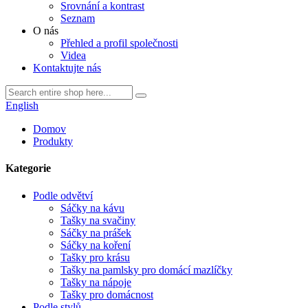
Srovnání a kontrast
Seznam
O nás
Přehled a profil společnosti
Videa
Kontaktujte nás
English
Domov
Produkty
Kategorie
Podle odvětví
Sáčky na kávu
Tašky na svačiny
Sáčky na prášek
Sáčky na koření
Tašky pro krásu
Tašky na pamlsky pro domácí mazlíčky
Tašky na nápoje
Tašky pro domácnost
Podle stylů