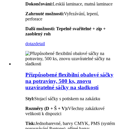
Dokončování:
Lesklá laminace, matná laminace
Zahrnuté možnosti:
Vyřezávání, lepení,
perforace
Další možnosti:
Tepelně svařitelné + zip +
zaoblený roh
dotaz
detail
Přizpůsobené flexibilní obalové sáčky
na potraviny, 500 ks, znovu
uzavíratelné sáčky na sladkosti
Styl:
Stojací sáčky s potiskem na zakázku
Rozměry (D + Š + V):
Všechny zakázkové
velikosti k dispozici
Tisk:
Jednobarevné, barvy CMYK, PMS (systém
porovnávání Pantone), přímé barvy