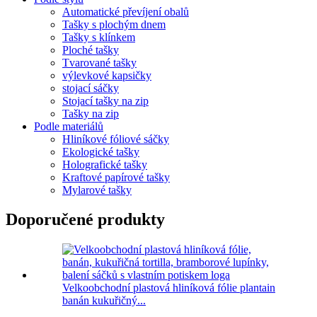
Automatické převíjení obalů
Tašky s plochým dnem
Tašky s klínkem
Ploché tašky
Tvarované tašky
výlevkové kapsičky
stojací sáčky
Stojací tašky na zip
Tašky na zip
Podle materiálů
Hliníkové fóliové sáčky
Ekologické tašky
Holografické tašky
Kraftové papírové tašky
Mylarové tašky
Doporučené produkty
Velkoobchodní plastová hliníková fólie plantain
banán kukuřičný...