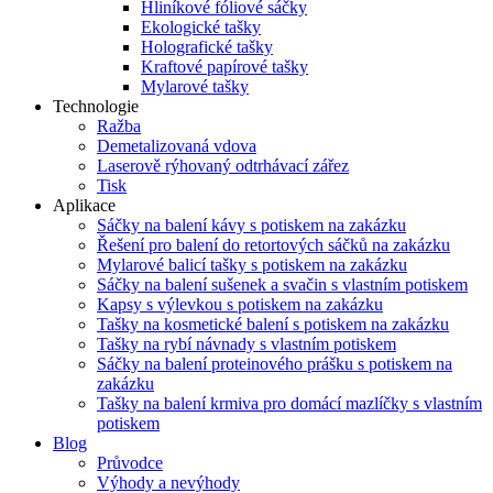
Hliníkové fóliové sáčky
Ekologické tašky
Holografické tašky
Kraftové papírové tašky
Mylarové tašky
Technologie
Ražba
Demetalizovaná vdova
Laserově rýhovaný odtrhávací zářez
Tisk
Aplikace
Sáčky na balení kávy s potiskem na zakázku
Řešení pro balení do retortových sáčků na zakázku
Mylarové balicí tašky s potiskem na zakázku
Sáčky na balení sušenek a svačin s vlastním potiskem
Kapsy s výlevkou s potiskem na zakázku
Tašky na kosmetické balení s potiskem na zakázku
Tašky na rybí návnady s vlastním potiskem
Sáčky na balení proteinového prášku s potiskem na
zakázku
Tašky na balení krmiva pro domácí mazlíčky s vlastním
potiskem
Blog
Průvodce
Výhody a nevýhody