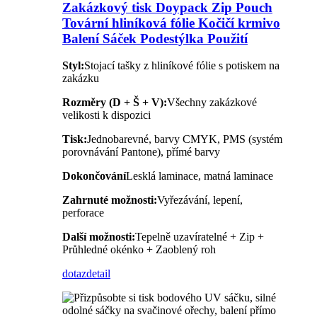
Zakázkový tisk Doypack Zip Pouch
Tovární hliníková fólie Kočičí krmivo
Balení Sáček Podestýlka Použití
Styl:
Stojací tašky z hliníkové fólie s potiskem na
zakázku
Rozměry (D + Š + V):
Všechny zakázkové
velikosti k dispozici
Tisk:
Jednobarevné, barvy CMYK, PMS (systém
porovnávání Pantone), přímé barvy
Dokončování
Lesklá laminace, matná laminace
Zahrnuté možnosti:
Vyřezávání, lepení,
perforace
Další možnosti:
Tepelně uzavíratelné + Zip +
Průhledné okénko + Zaoblený roh
dotaz
detail