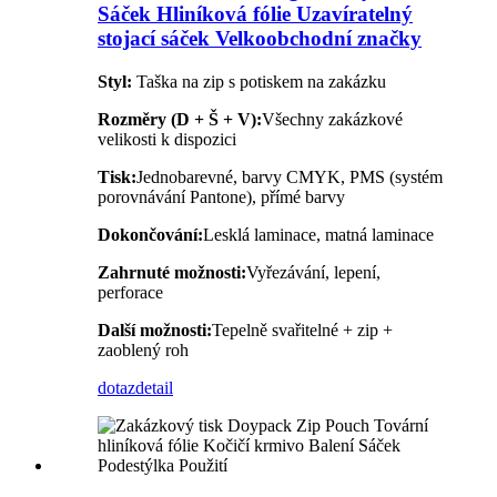
Sáček Hliníková fólie Uzavíratelný
stojací sáček Velkoobchodní značky
Styl:
Taška na zip s potiskem na zakázku
Rozměry (D + Š + V):
Všechny zakázkové
velikosti k dispozici
Tisk:
Jednobarevné, barvy CMYK, PMS (systém
porovnávání Pantone), přímé barvy
Dokončování:
Lesklá laminace, matná laminace
Zahrnuté možnosti:
Vyřezávání, lepení,
perforace
Další možnosti:
Tepelně svařitelné + zip +
zaoblený roh
dotaz
detail