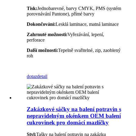
Tisk:
Jednobarevné, barvy CMYK, PMS (systém
porovnávání Pantone), přímé barvy
Dokončování:
Lesklá laminace, matná laminace
Zahrnuté možnosti:
Vyřezávání, lepení,
perforace
Další možnosti:
Tepelně svařitelné, zip, zaoblený
roh
dotaz
detail
Zakázkové sáčky na balení potravin s
nepravidelným okénkem OEM balení
cukrovinek pro domácí mazlíčky
Styl:
Tašky na balení potravin na zakázku