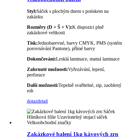
Styl:
Sáček s plochým dnem s potiskem na
zakázku
Rozměry (D + Š + V):
K dispozici plně
zakázkové velikosti
Tisk:
Jednobarevné, barvy CMYK, PMS (systém
porovnávání Pantone), přímé barvy
Dokončování:
Lesklá laminace, matná laminace
Zahrnuté možnosti:
Vyřezávání, lepení,
perforace
Další možnosti:
Tepelně svařitelné, zip, zaoblený
roh
dotaz
detail
Zakázkové balení 1kg kávových zrn