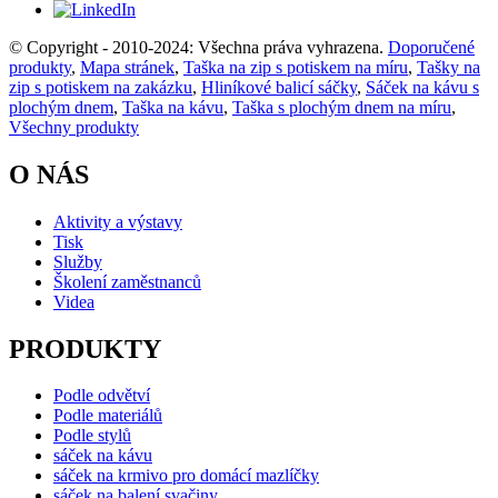
© Copyright - 2010-2024: Všechna práva vyhrazena.
Doporučené
produkty
,
Mapa stránek
,
Taška na zip s potiskem na míru
,
Tašky na
zip s potiskem na zakázku
,
Hliníkové balicí sáčky
,
Sáček na kávu s
plochým dnem
,
Taška na kávu
,
Taška s plochým dnem na míru
,
Všechny produkty
O NÁS
Aktivity a výstavy
Tisk
Služby
Školení zaměstnanců
Videa
PRODUKTY
Podle odvětví
Podle materiálů
Podle stylů
sáček na kávu
sáček na krmivo pro domácí mazlíčky
sáček na balení svačiny