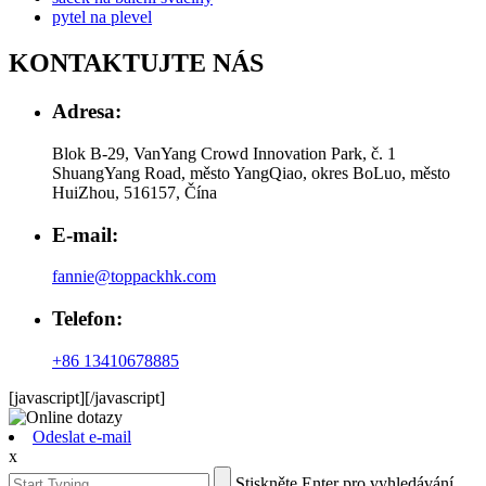
pytel na plevel
KONTAKTUJTE NÁS
Adresa:
Blok B-29, VanYang Crowd Innovation Park, č. 1
ShuangYang Road, město YangQiao, okres BoLuo, město
HuiZhou, 516157, Čína
E-mail:
fannie@toppackhk.com
Telefon:
+86 13410678885
[javascript]
[/javascript]
Odeslat e-mail
x
Stiskněte Enter pro vyhledávání