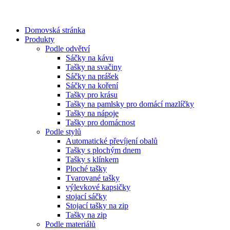
Domovská stránka
Produkty
Podle odvětví
Sáčky na kávu
Tašky na svačiny
Sáčky na prášek
Sáčky na koření
Tašky pro krásu
Tašky na pamlsky pro domácí mazlíčky
Tašky na nápoje
Tašky pro domácnost
Podle stylů
Automatické převíjení obalů
Tašky s plochým dnem
Tašky s klínkem
Ploché tašky
Tvarované tašky
výlevkové kapsičky
stojací sáčky
Stojací tašky na zip
Tašky na zip
Podle materiálů