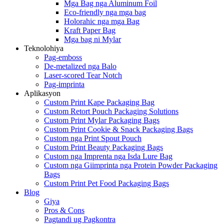
Mga Bag nga Aluminum Foil
Eco-friendly nga mga bag
Holorahic nga mga Bag
Kraft Paper Bag
Mga bag ni Mylar
Teknolohiya
Pag-emboss
De-metalized nga Balo
Laser-scored Tear Notch
Pag-imprinta
Aplikasyon
Custom Print Kape Packaging Bag
Custom Retort Pouch Packaging Solutions
Custom Print Mylar Packaging Bags
Custom Print Cookie & Snack Packaging Bags
Custom nga Print Spout Pouch
Custom Print Beauty Packaging Bags
Custom nga Imprenta nga Isda Lure Bag
Custom nga Giimprinta nga Protein Powder Packaging
Bags
Custom Print Pet Food Packaging Bags
Blog
Giya
Pros & Cons
Pagtandi ug Pagkontra