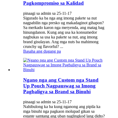
Pagkompromiso sa Kalidad
pinaagi sa admin sa 25-11-17
Sigurado ka ba nga ang imong pakete sa nut
nagpabilin nga presko ug makadaginot gihapon?
Sa merkado karon nga meryenda, ang matag bag
hinungdanon. Kung ang usa ka konsumedor
nagbukas sa usa ka pakete sa nut, ang imong
brand gisulayan. Ang mga nuts ba mahimong
crunchy ug flavorful? ...
Basaha ang dugang pa
Ngano nga ang Custom nga Stand
Up Pouch Nagpauswag sa Imong
Pagbaligya sa Brand sa Binuhi
pinaagi sa admin sa 25-11-17
Nahibulong ka ba kung nganong ang pipila ka
mga binuhi nga pagkaon molupad gikan sa
estante samtang ang uban naglingkod lang didto?