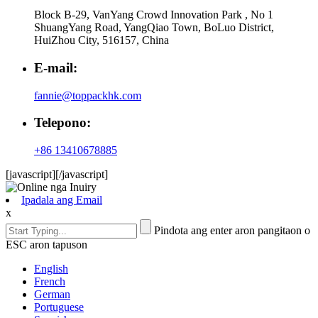
Block B-29, VanYang Crowd Innovation Park , No 1
ShuangYang Road, YangQiao Town, BoLuo District,
HuiZhou City, 516157, China
E-mail:
fannie@toppackhk.com
Telepono:
+86 13410678885
[javascript]
[/javascript]
Ipadala ang Email
x
Pindota ang enter aron pangitaon o
ESC aron tapuson
English
French
German
Portuguese