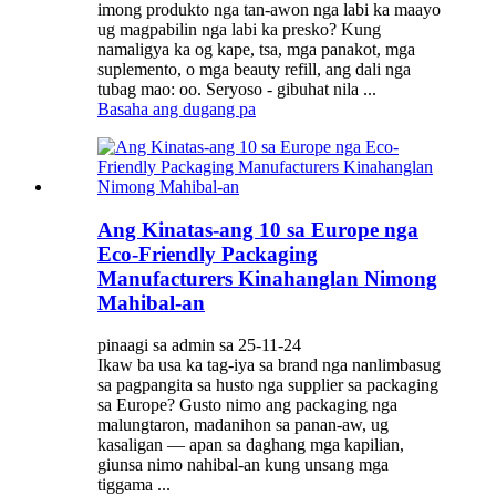
imong produkto nga tan-awon nga labi ka maayo
ug magpabilin nga labi ka presko? Kung
namaligya ka og kape, tsa, mga panakot, mga
suplemento, o mga beauty refill, ang dali nga
tubag mao: oo. Seryoso - gibuhat nila ...
Basaha ang dugang pa
Ang Kinatas-ang 10 sa Europe nga
Eco-Friendly Packaging
Manufacturers Kinahanglan Nimong
Mahibal-an
pinaagi sa admin sa 25-11-24
Ikaw ba usa ka tag-iya sa brand nga nanlimbasug
sa pagpangita sa husto nga supplier sa packaging
sa Europe? Gusto nimo ang packaging nga
malungtaron, madanihon sa panan-aw, ug
kasaligan — apan sa daghang mga kapilian,
giunsa nimo nahibal-an kung unsang mga
tiggama ...