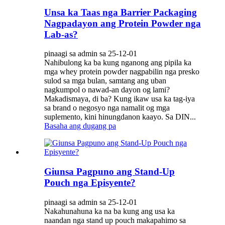
Unsa ka Taas nga Barrier Packaging
Nagpadayon ang Protein Powder nga
Lab-as?
pinaagi sa admin sa 25-12-01
Nahibulong ka ba kung nganong ang pipila ka
mga whey protein powder nagpabilin nga presko
sulod sa mga bulan, samtang ang uban
nagkumpol o nawad-an dayon og lami?
Makadismaya, di ba? Kung ikaw usa ka tag-iya
sa brand o negosyo nga namalit og mga
suplemento, kini hinungdanon kaayo. Sa DIN...
Basaha ang dugang pa
Giunsa Pagpuno ang Stand-Up
Pouch nga Episyente?
pinaagi sa admin sa 25-12-01
Nakahunahuna ka na ba kung ang usa ka
naandan nga stand up pouch makapahimo sa