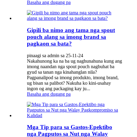
Basaha ang dugang pa
Gipili ba nimo ang tama nga spout
pouch alang sa imong brand sa
pagkaon sa bata?
pinaagi sa admin sa 25-11-24
Nakahunong ka na ba ug naghunahuna kung ang
imong naandan nga spout pouch nagbuhat ba
gyud sa tanan nga kinahanglan nila?
Pagpanalipod sa imong produkto, imong brand,
ug bisan sa palibot? Nakuha ko kini-usahay
ingon og ang packaging kay ju...
Basaha ang dugang pa
Mga Tip para sa Gastos-Epektibo
nga Pagputos sa Nut nga Walay