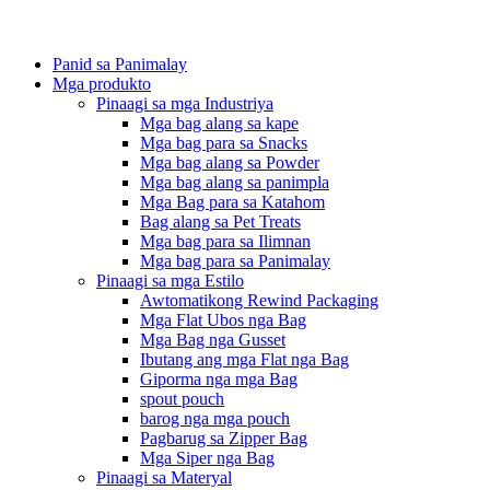
Panid sa Panimalay
Mga produkto
Pinaagi sa mga Industriya
Mga bag alang sa kape
Mga bag para sa Snacks
Mga bag alang sa Powder
Mga bag alang sa panimpla
Mga Bag para sa Katahom
Bag alang sa Pet Treats
Mga bag para sa Ilimnan
Mga bag para sa Panimalay
Pinaagi sa mga Estilo
Awtomatikong Rewind Packaging
Mga Flat Ubos nga Bag
Mga Bag nga Gusset
Ibutang ang mga Flat nga Bag
Giporma nga mga Bag
spout pouch
barog nga mga pouch
Pagbarug sa Zipper Bag
Mga Siper nga Bag
Pinaagi sa Materyal