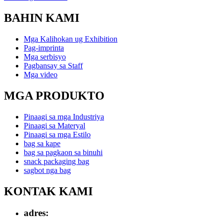
BAHIN KAMI
Mga Kalihokan ug Exhibition
Pag-imprinta
Mga serbisyo
Pagbansay sa Staff
Mga video
MGA PRODUKTO
Pinaagi sa mga Industriya
Pinaagi sa Materyal
Pinaagi sa mga Estilo
bag sa kape
bag sa pagkaon sa binuhi
snack packaging bag
sagbot nga bag
KONTAK KAMI
adres: