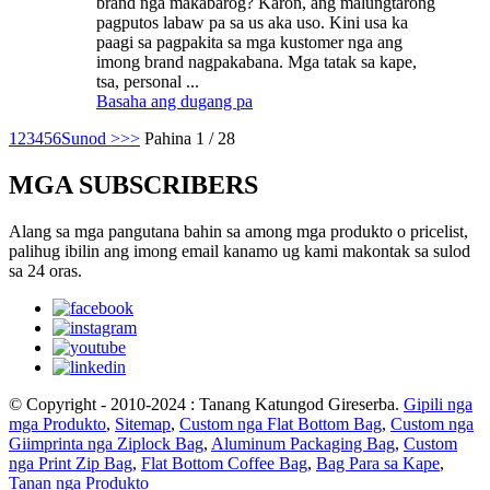
brand nga makabarog? Karon, ang malungtarong
pagputos labaw pa sa us aka uso. Kini usa ka
paagi sa pagpakita sa mga kustomer nga ang
imong brand nagpakabana. Mga tatak sa kape,
tsa, personal ...
Basaha ang dugang pa
1
2
3
4
5
6
Sunod >
>>
Pahina 1 / 28
MGA SUBSCRIBERS
Alang sa mga pangutana bahin sa among mga produkto o pricelist,
palihug ibilin ang imong email kanamo ug kami makontak sa sulod
sa 24 oras.
© Copyright - 2010-2024 : Tanang Katungod Gireserba.
Gipili nga
mga Produkto
,
Sitemap
,
Custom nga Flat Bottom Bag
,
Custom nga
Giimprinta nga Ziplock Bag
,
Aluminum Packaging Bag
,
Custom
nga Print Zip Bag
,
Flat Bottom Coffee Bag
,
Bag Para sa Kape
,
Tanan nga Produkto