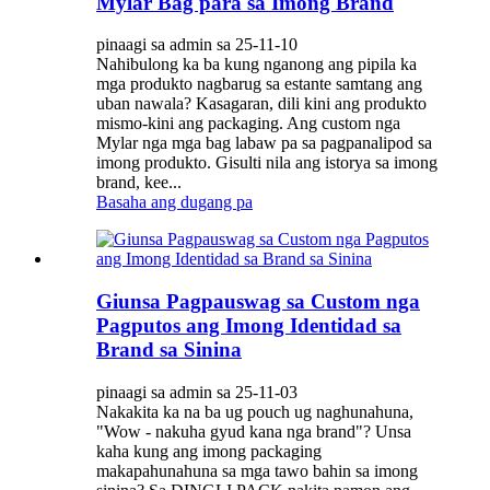
Mylar Bag para sa Imong Brand
pinaagi sa admin sa 25-11-10
Nahibulong ka ba kung nganong ang pipila ka
mga produkto nagbarug sa estante samtang ang
uban nawala? Kasagaran, dili kini ang produkto
mismo-kini ang packaging. Ang custom nga
Mylar nga mga bag labaw pa sa pagpanalipod sa
imong produkto. Gisulti nila ang istorya sa imong
brand, kee...
Basaha ang dugang pa
Giunsa Pagpauswag sa Custom nga
Pagputos ang Imong Identidad sa
Brand sa Sinina
pinaagi sa admin sa 25-11-03
Nakakita ka na ba ug pouch ug naghunahuna,
"Wow - nakuha gyud kana nga brand"? Unsa
kaha kung ang imong packaging
makapahunahuna sa mga tawo bahin sa imong