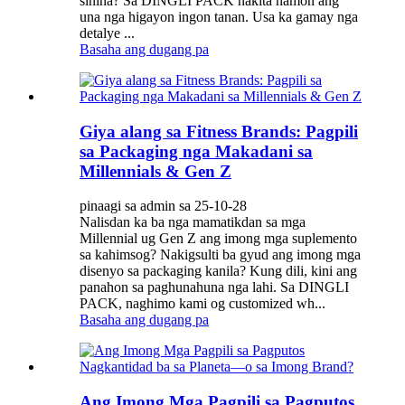
sinina? Sa DINGLI PACK nakita namon ang
una nga higayon ingon tanan. Usa ka gamay nga
detalye ...
Basaha ang dugang pa
Giya alang sa Fitness Brands: Pagpili
sa Packaging nga Makadani sa
Millennials & Gen Z
pinaagi sa admin sa 25-10-28
Nalisdan ka ba nga mamatikdan sa mga
Millennial ug Gen Z ang imong mga suplemento
sa kahimsog? Nakigsulti ba gyud ang imong mga
disenyo sa packaging kanila? Kung dili, kini ang
panahon sa paghunahuna nga lahi. Sa DINGLI
PACK, naghimo kami og customized wh...
Basaha ang dugang pa
Ang Imong Mga Pagpili sa Pagputos