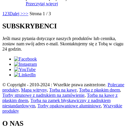
Przeczytaj więcej
1
2
3
Dalej >
>>
Strona 1 / 3
SUBSKRYBENCI
Jeśli masz pytania dotyczące naszych produktów lub cennika,
zostaw nam swój adres e-mail. Skontaktujemy się z Tobą w ciągu
24 godzin.
© Copyright - 2010-2024 : Wszelkie prawa zastrzeżone.
Polecane
produkty
,
Mapa witryny
,
Torba na kawę
,
Torba z płaskim dnem
,
Torby strunowe z nadrukiem na zamówienie
,
Torba na kawę z
płaskim dnem
,
Torba na zamek błyskawiczny z nadrukiem
niestandardowym
,
Torby opakowaniowe aluminiowe
,
Wszystkie
produkty
O NAS