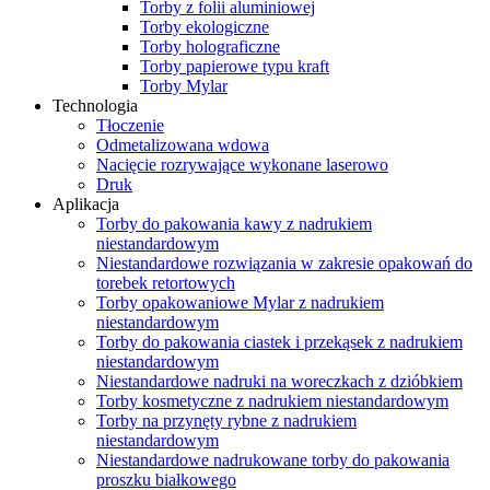
Torby z folii aluminiowej
Torby ekologiczne
Torby holograficzne
Torby papierowe typu kraft
Torby Mylar
Technologia
Tłoczenie
Odmetalizowana wdowa
Nacięcie rozrywające wykonane laserowo
Druk
Aplikacja
Torby do pakowania kawy z nadrukiem
niestandardowym
Niestandardowe rozwiązania w zakresie opakowań do
torebek retortowych
Torby opakowaniowe Mylar z nadrukiem
niestandardowym
Torby do pakowania ciastek i przekąsek z nadrukiem
niestandardowym
Niestandardowe nadruki na woreczkach z dzióbkiem
Torby kosmetyczne z nadrukiem niestandardowym
Torby na przynęty rybne z nadrukiem
niestandardowym
Niestandardowe nadrukowane torby do pakowania
proszku białkowego