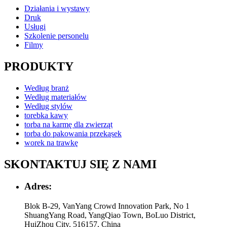
Działania i wystawy
Druk
Usługi
Szkolenie personelu
Filmy
PRODUKTY
Według branż
Według materiałów
Według stylów
torebka kawy
torba na karmę dla zwierząt
torba do pakowania przekąsek
worek na trawkę
SKONTAKTUJ SIĘ Z NAMI
Adres:
Blok B-29, VanYang Crowd Innovation Park, No 1
ShuangYang Road, YangQiao Town, BoLuo District,
HuiZhou City, 516157, China