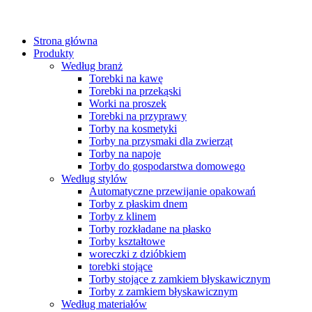
Strona główna
Produkty
Według branż
Torebki na kawę
Torebki na przekąski
Worki na proszek
Torebki na przyprawy
Torby na kosmetyki
Torby na przysmaki dla zwierząt
Torby na napoje
Torby do gospodarstwa domowego
Według stylów
Automatyczne przewijanie opakowań
Torby z płaskim dnem
Torby z klinem
Torby rozkładane na płasko
Torby kształtowe
woreczki z dzióbkiem
torebki stojące
Torby stojące z zamkiem błyskawicznym
Torby z zamkiem błyskawicznym
Według materiałów