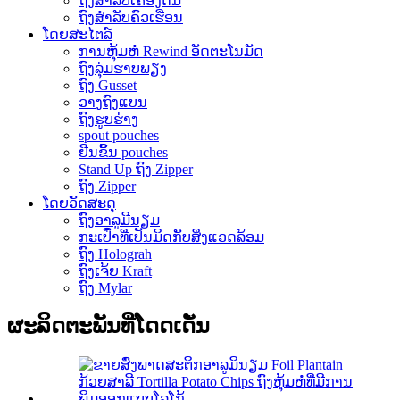
ຖົງສໍາລັບເຄື່ອງດື່ມ
ຖົງສໍາລັບຄົວເຮືອນ
ໂດຍສະໄຕລ໌
ການຫຸ້ມຫໍ່ Rewind ອັດຕະໂນມັດ
ຖົງລຸ່ມຮາບພຽງ
ຖົງ Gusset
ວາງຖົງແບນ
ຖົງຮູບຮ່າງ
spout pouches
ຢືນຂຶ້ນ pouches
Stand Up ຖົງ Zipper
ຖົງ Zipper
ໂດຍວັດສະດຸ
ຖົງອາລູມີນຽມ
ກະເປົ໋າທີ່ເປັນມິດກັບສິ່ງແວດລ້ອມ
ຖົງ Holograh
ຖົງເຈ້ຍ Kraft
ຖົງ Mylar
ຜະລິດຕະພັນທີ່ໂດດເດັ່ນ