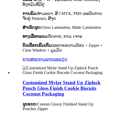
ທັງຫມົດທີ່ມີຢູ່
ການພິມ:
ທຳມະດາ, ສີ CMYK, PMS (ລະບົບການ
ຈັບຄູ່ Pantone), ສີຈຸດ
ສໍາເລັດຮູບ:
Gloss Lamination, Matte Lamination
ທາງເລືອກລວມ:
ຕັດຕາຍ, ກາວ, ເຈາະ
ຕົວເລືອກເພີ່ມເຕີມ:
ລະບາຍຄວາມຮ້ອນ + Zipper +
Clear Window + ມຸມມົນ
ການສອບຖາມ
ລາຍລະອຽດ
Customized Mylar Stand Up Ziplock
Pouch Gloss Finish Cookie Biscuits
Coconut Packaging
ຮູບແບບ:
Custom Glossy Finished Stand Up
Pouches Zipper