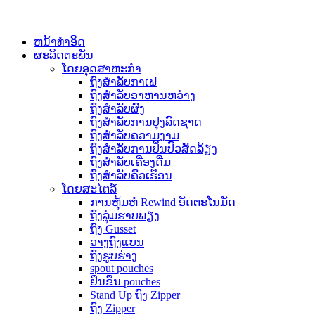
ຫນ້າທໍາອິດ
ຜະລິດຕະພັນ
ໂດຍອຸດສາຫະກໍາ
ຖົງສໍາລັບກາເຟ
ຖົງສໍາລັບອາຫານຫວ່າງ
ຖົງສໍາລັບຜົງ
ຖົງສໍາລັບການປຸງລົດຊາດ
ຖົງສໍາລັບຄວາມງາມ
ຖົງສໍາລັບການປິ່ນປົວສັດລ້ຽງ
ຖົງສໍາລັບເຄື່ອງດື່ມ
ຖົງສໍາລັບຄົວເຮືອນ
ໂດຍສະໄຕລ໌
ການຫຸ້ມຫໍ່ Rewind ອັດຕະໂນມັດ
ຖົງລຸ່ມຮາບພຽງ
ຖົງ Gusset
ວາງຖົງແບນ
ຖົງຮູບຮ່າງ
spout pouches
ຢືນຂຶ້ນ pouches
Stand Up ຖົງ Zipper
ຖົງ Zipper