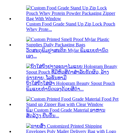
Custom Food Grade Stand Up Zip Lock Pouch
Whey Prote...
ວັດສະດຸພິມປຼາສະຕິກ Mylar ພິມແບບກຳນົດ
ເອງ...
ຖົງໃສ່ຖົງໃສ່ຜ້າ Hologram Beauty Spout Pouch
ພິມແບບກຳນົດເອງດ້ວຍສີດຳ...
ພິມ Custom Food Grade Material ອາຫານ
ສັດລ້ຽງ ຢືນຂຶ້ນ...