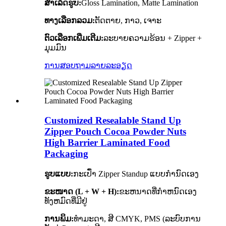
ສໍາເລັດຮູບ:
Gloss Lamination, Matte Lamination
ທາງເລືອກລວມ:
ຕັດຕາຍ, ກາວ, ເຈາະ
ຕົວເລືອກເພີ່ມເຕີມ:
ລະບາຍຄວາມຮ້ອນ + Zipper +
ມຸມມົນ
ການສອບຖາມ
ລາຍລະອຽດ
Customized Resealable Stand Up
Zipper Pouch Cocoa Powder Nuts
High Barrier Laminated Food
Packaging
ຮູບແບບ:
ກະເປົ໋າ Zipper Standup ແບບກຳນົດເອງ
ຂະໜາດ (L + W + H):
ຂະຫນາດທີ່ກໍາຫນົດເອງ
ທັງຫມົດທີ່ມີຢູ່
ການພິມ:
ທຳມະດາ, ສີ CMYK, PMS (ລະບົບການ