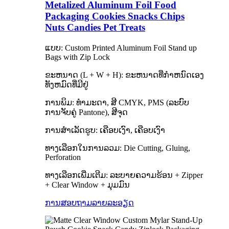
Metalized Aluminum Foil Food
Packaging Cookies Snacks Chips
Nuts Candies Pet Treats
ແບບ: Custom Printed Aluminum Foil Stand up
Bags with Zip Lock
ຂະຫນາດ (L + W + H): ຂະຫນາດທີ່ກໍາຫນົດເອງ
ທັງຫມົດທີ່ມີຢູ່
ການພິມ: ທຳມະດາ, ສີ CMYK, PMS (ລະບົບ
ການຈັບຄູ່ Pantone), ສີຈຸດ
ການສໍາເລັດຮູບ: ເຄືອບເງົາ, ເຄືອບເງົາ
ທາງ​ເລືອກ​ໃນ​ການ​ລວມ​: Die Cutting​, Gluing​,
Perforation​
ທາງເລືອກເພີ່ມເຕີມ: ລະບາຍຄວາມຮ້ອນ + Zipper
+ Clear Window + ມຸມມົນ
ການສອບຖາມ
ລາຍລະອຽດ