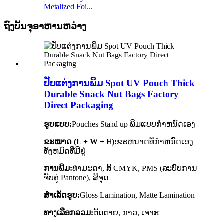
Metalized Foi...
ຖົງບັນຈຸອາຫານຫວ່າງ
ປັບແຕ່ງການພິມ Spot UV Pouch Thick
Durable Snack Nut Bags Factory
Direct Packaging
ຮູບແບບ:
Pouches Stand up ພິມແບບກໍາຫນົດເອງ
ຂະໜາດ (L + W + H):
ຂະຫນາດທີ່ກໍາຫນົດເອງ
ທັງຫມົດທີ່ມີຢູ່
ການພິມ:
ທຳມະດາ, ສີ CMYK, PMS (ລະບົບການ
ຈັບຄູ່ Pantone), ສີຈຸດ
ສໍາເລັດຮູບ:
Gloss Lamination, Matte Lamination
ທາງເລືອກລວມ:
ຕັດຕາຍ, ກາວ, ເຈາະ