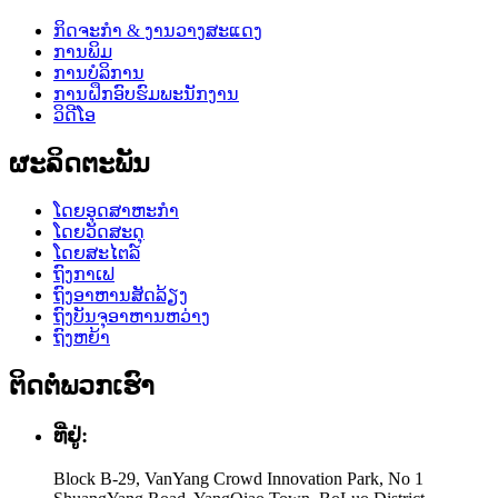
ກິດຈະກໍາ & ງານວາງສະແດງ
ການພິມ
ການບໍລິການ
ການຝຶກອົບຮົມພະນັກງານ
ວິດີໂອ
ຜະລິດຕະພັນ
ໂດຍອຸດສາຫະກໍາ
ໂດຍວັດສະດຸ
ໂດຍສະໄຕລ໌
ຖົງກາເຟ
ຖົງອາຫານສັດລ້ຽງ
ຖົງບັນຈຸອາຫານຫວ່າງ
ຖົງຫຍ້າ
ຕິດຕໍ່ພວກເຮົາ
ທີ່ຢູ່:
Block B-29, VanYang Crowd Innovation Park, No 1