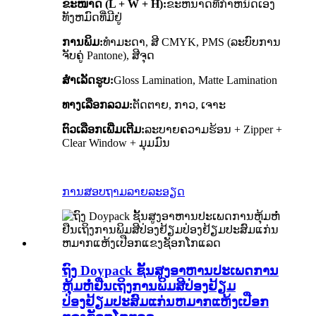
ຂະໜາດ (L + W + H):
ຂະຫນາດທີ່ກໍາຫນົດເອງ
ທັງຫມົດທີ່ມີຢູ່
ການພິມ:
ທຳມະດາ, ສີ CMYK, PMS (ລະບົບການ
ຈັບຄູ່ Pantone), ສີຈຸດ
ສໍາເລັດຮູບ:
Gloss Lamination, Matte Lamination
ທາງເລືອກລວມ:
ຕັດຕາຍ, ກາວ, ເຈາະ
ຕົວເລືອກເພີ່ມເຕີມ:
ລະບາຍຄວາມຮ້ອນ + Zipper +
Clear Window + ມຸມມົນ
ການສອບຖາມ
ລາຍລະອຽດ
ຖົງ Doypack ຊັ້ນສູງອາຫານປະເພດການ
ຫຸ້ມຫໍ່ຢືນເຖິງການພິມສີປ່ອງຢ້ຽມ
ປ່ອງຢ້ຽມປະສົມແກ່ນຫມາກແຫ້ງເປືອກ