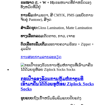
ຂະໜາດ (L + W + H):
ຂະຫນາດທີ່ກໍາຫນົດເອງ
ທັງຫມົດທີ່ມີຢູ່
ການພິມ:
ທຳມະດາ, ສີ CMYK, PMS (ລະບົບການ
ຈັບຄູ່ Pantone), ສີຈຸດ
ສໍາເລັດຮູບ:
Gloss Lamination, Matte Lamination
ທາງເລືອກລວມ:
ຕັດຕາຍ, ກາວ, ເຈາະ
ຕົວເລືອກເພີ່ມເຕີມ:
ລະບາຍຄວາມຮ້ອນ + Zipper +
ມຸມມົນ
ການສອບຖາມ
ລາຍລະອຽດ
ກະເປົ໋າຂອງຂັວນການຫຸ້ມຫໍ່ກາຕູນທີ່
ເອົາມາຄືນໄດ້ດ້ວຍຮູຫ້ອຍ Ziplock Socks
Socks
ຮູບແບບ:
ຖົງເຂົ້າຫນົມອົມພິມແບບປັບແຕ່ງ