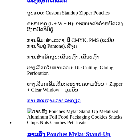
ແຂງຊັອກໂກແລດ
ຮູບແບບ: Custom Standup Zipper Pouches
ຂະຫນາດ (L + W + H): ຂະຫນາດທີ່ກໍາຫນົດເອງ
ທັງຫມົດທີ່ມີຢູ່
ການພິມ: ທຳມະດາ, ສີ CMYK, PMS (ລະບົບ
ການຈັບຄູ່ Pantone), ສີຈຸດ
ການສໍາເລັດຮູບ: ເຄືອບເງົາ, ເຄືອບເງົາ
ທາງ​ເລືອກ​ໃນ​ການ​ລວມ​: Die Cutting​, Gluing​,
Perforation​
ທາງເລືອກເພີ່ມເຕີມ: ລະບາຍຄວາມຮ້ອນ + Zipper
+ Clear Window + ມຸມມົນ
ການສອບຖາມ
ລາຍລະອຽດ
ຂາຍສົ່ງ Pouches Mylar Stand-Up