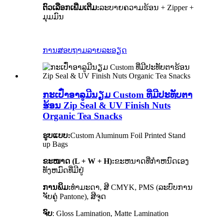
ຕົວເລືອກເພີ່ມເຕີມ:
ລະບາຍຄວາມຮ້ອນ + Zipper +
ມຸມມົນ
ການສອບຖາມ
ລາຍລະອຽດ
ກະເປົ໋າອາລູມີນຽມ Custom ທີ່ມີປະທັບຕາ
ຮ້ອນ Zip Seal & UV Finish Nuts
Organic Tea Snacks
ຮູບແບບ:
Custom Aluminum Foil Printed Stand
up Bags
ຂະໜາດ (L + W + H):
ຂະຫນາດທີ່ກໍາຫນົດເອງ
ທັງຫມົດທີ່ມີຢູ່
ການພິມ:
ທຳມະດາ, ສີ CMYK, PMS (ລະບົບການ
ຈັບຄູ່ Pantone), ສີຈຸດ
ຈົບ
: Gloss Lamination, Matte Lamination