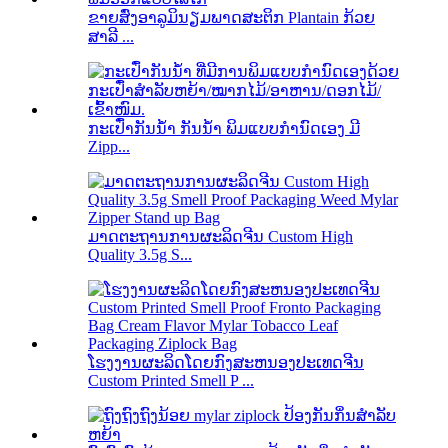
ຂາຍສົ່ງອາລູມິນຽມພາດສະຕິກ Plantain ກ້ວຍ
ສາລີ ...
ກະເປົ໋າກັນນ້ຳ ກັນນໍ້າ ພິມແບບກຳນົດເອງ ມີ
Zipp...
ມາດຕະຖານການຜະລິດຈີນ Custom High
Quality 3.5g S...
ໂຮງງານຜະລິດໂດຍກົງສະຫນອງປະເທດຈີນ
Custom Printed Smell P ...