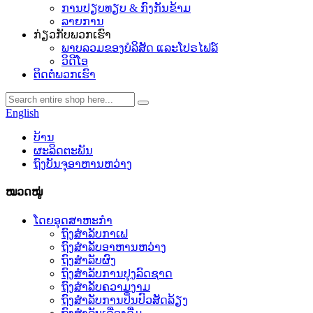
ການປຽບທຽບ & ກົງກັນຂ້າມ
ລາຍການ
ກ່ຽວກັບພວກເຮົາ
ພາບລວມຂອງບໍລິສັດ ແລະໂປຣໄຟລ໌
ວິດີໂອ
ຕິດຕໍ່ພວກເຮົາ
English
ບ້ານ
ຜະລິດຕະພັນ
ຖົງບັນຈຸອາຫານຫວ່າງ
ໝວດໝູ່
ໂດຍອຸດສາຫະກໍາ
ຖົງສໍາລັບກາເຟ
ຖົງສໍາລັບອາຫານຫວ່າງ
ຖົງສໍາລັບຜົງ
ຖົງສໍາລັບການປຸງລົດຊາດ
ຖົງສໍາລັບຄວາມງາມ
ຖົງສໍາລັບການປິ່ນປົວສັດລ້ຽງ