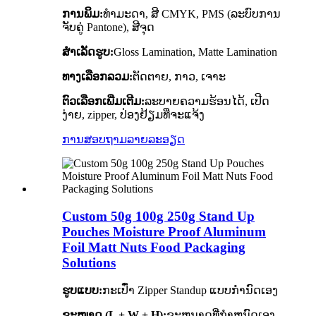
ການພິມ:
ທຳມະດາ, ສີ CMYK, PMS (ລະບົບການ
ຈັບຄູ່ Pantone), ສີຈຸດ
ສໍາເລັດຮູບ:
Gloss Lamination, Matte Lamination
ທາງເລືອກລວມ:
ຕັດຕາຍ, ກາວ, ເຈາະ
ຕົວເລືອກເພີ່ມເຕີມ:
ລະບາຍຄວາມຮ້ອນໄດ້, ເປີດ
ງ່າຍ, zipper, ປ່ອງຢ້ຽມທີ່ຈະແຈ້ງ
ການສອບຖາມ
ລາຍລະອຽດ
Custom 50g 100g 250g Stand Up
Pouches Moisture Proof Aluminum
Foil Matt Nuts Food Packaging
Solutions
ຮູບແບບ:
ກະເປົ໋າ Zipper Standup ແບບກຳນົດເອງ
ຂະໜາດ (L + W + H):
ຂະຫນາດທີ່ກໍາຫນົດເອງ