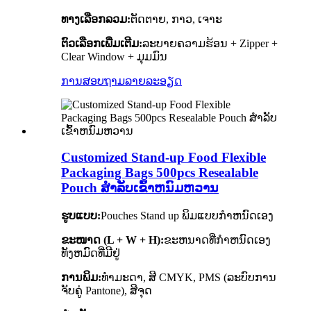
ທາງເລືອກລວມ:
ຕັດຕາຍ, ກາວ, ເຈາະ
ຕົວເລືອກເພີ່ມເຕີມ:
ລະບາຍຄວາມຮ້ອນ + Zipper +
Clear Window + ມຸມມົນ
ການສອບຖາມ
ລາຍລະອຽດ
Customized Stand-up Food Flexible
Packaging Bags 500pcs Resealable
Pouch ສໍາລັບເຂົ້າຫນົມຫວານ
ຮູບແບບ:
Pouches Stand up ພິມແບບກໍາຫນົດເອງ
ຂະໜາດ (L + W + H):
ຂະຫນາດທີ່ກໍາຫນົດເອງ
ທັງຫມົດທີ່ມີຢູ່
ການພິມ:
ທຳມະດາ, ສີ CMYK, PMS (ລະບົບການ
ຈັບຄູ່ Pantone), ສີຈຸດ