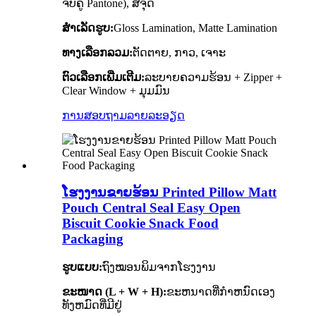
ຈັບຄູ່ Pantone), ສີຈຸດ
ສໍາເລັດຮູບ:
Gloss Lamination, Matte Lamination
ທາງເລືອກລວມ:
ຕັດຕາຍ, ກາວ, ເຈາະ
ຕົວເລືອກເພີ່ມເຕີມ:
ລະບາຍຄວາມຮ້ອນ + Zipper +
Clear Window + ມຸມມົນ
ການສອບຖາມ
ລາຍລະອຽດ
ໂຮງງານຂາຍຮ້ອນ Printed Pillow Matt
Pouch Central Seal Easy Open
Biscuit Cookie Snack Food
Packaging
ຮູບແບບ:
ຖົງໝອນພິມຈາກໂຮງງານ
ຂະໜາດ (L + W + H):
ຂະຫນາດທີ່ກໍາຫນົດເອງ
ທັງຫມົດທີ່ມີຢູ່