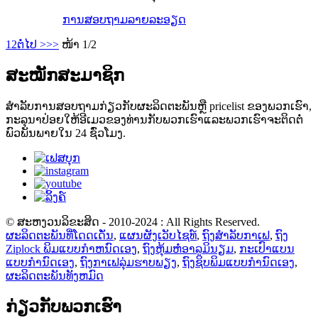
ການສອບຖາມ
ລາຍລະອຽດ
1
2
ຕໍ່ໄປ >
>>
ໜ້າ 1/2
ສະໝັກສະມາຊິກ
ສໍາ​ລັບ​ການ​ສອບ​ຖາມ​ກ່ຽວ​ກັບ​ຜະ​ລິດ​ຕະ​ພັນ​ຫຼື pricelist ຂອງ​ພວກ​ເຮົາ​,
ກະ​ລຸ​ນາ​ປ່ອຍ​ໃຫ້​ອີ​ເມວ​ຂອງ​ທ່ານ​ກັບ​ພວກ​ເຮົາ​ແລະ​ພວກ​ເຮົາ​ຈະ​ຕິດ​ຕໍ່​
ພົວ​ພັນ​ພາຍ​ໃນ 24 ຊົ່ວ​ໂມງ​.
© ສະຫງວນລິຂະສິດ - 2010-2024 : All Rights Reserved.
ຜະລິດຕະພັນທີ່ໂດດເດັ່ນ
,
ແຜນຜັງເວັບໄຊທ໌
,
ຖົງສໍາລັບກາເຟ
,
ຖົງ
Ziplock ພິມແບບກໍາຫນົດເອງ
,
ຖົງຫຸ້ມຫໍ່ອາລູມິນຽມ
,
ກະເປົາແບນ
ແບບກຳນົດເອງ
,
ຖົງກາເຟລຸ່ມຮາບພຽງ
,
ຖົງຊິບພິມແບບກຳນົດເອງ
,
ຜະລິດຕະພັນທັງຫມົດ
ກ່ຽວກັບພວກເຮົາ