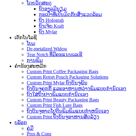
ໂດຍວັດສະດຸ
ຖົງອາລູມີນຽມ
ກະເປົ໋າທີ່ເປັນມິດກັບສິ່ງແວດລ້ອມ
ຖົງ Holograh
ຖົງເຈ້ຍ Kraft
ຖົງ Mylar
ເຕັກໂນໂລຊີ
ໂບມ
De-metalized Widow
Tear Notch ທີ່ມີຄະແນນເລເຊີ
ການພິມ
ຄໍາຮ້ອງສະຫມັກ
Custom Print Coffee Packaging Bags
Custom Retort Pouch Packaging Solutions
Custom Print Mylar ຖົງບັນຈຸພັນ
ຖົງບັນຈຸຄຸກກີ້ ແລະອາຫານຫວ່າງພິມແບບກຳນົດເອງ
ຖົງໃສ່ຖົງຢາງພິມແບບກຳນົດເອງ
Custom Print Beauty Packaging Bags
Custom Print Fish Lure Bags
ຖົງບັນຈຸທາດໂປຼຕີນພິມພິມແບບກໍາຫນົດເອງ
Custom Print ຖົງບັນຈຸອາຫານສັດລ້ຽງ
ບລັອກ
ຄູ່ມື
Pros & Cons