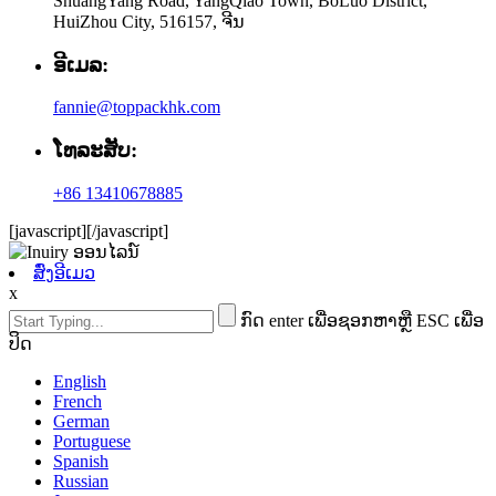
ShuangYang Road, YangQiao Town, BoLuo District,
HuiZhou City, 516157, ຈີນ
ອີເມລ:
fannie@toppackhk.com
ໂທລະສັບ:
+86 13410678885
[javascript]
[/javascript]
ສົ່ງອີເມວ
x
ກົດ enter ເພື່ອຊອກຫາຫຼື ESC ເພື່ອ
ປິດ
English
French
German
Portuguese
Spanish
Russian