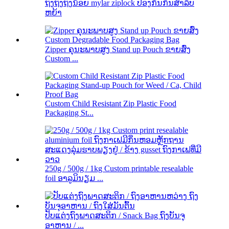
ຖົງຖົງຖົງນ້ອຍ mylar ziplock ປ້ອງກັນກິ່ນສໍາລັບ
ຫຍ້າ
Zipper ຄຸນະພາບສູງ Stand up Pouch ຂາຍສົ່ງ
Custom ...
Custom Child Resistant Zip Plastic Food
Packaging St...
250g / 500g / 1kg Custom printable resealable
foil ອາລູມິນຽມ ...
ປັບແຕ່ງຖົງພາດສະຕິກ / Snack Bag ຖົງບັນຈຸ
ອາຫານ / ...