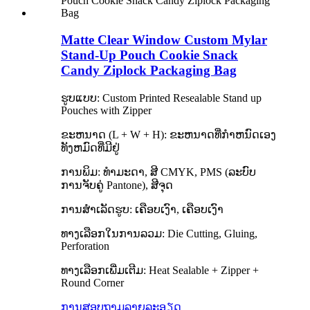
Matte Clear Window Custom Mylar
Stand-Up Pouch Cookie Snack
Candy Ziplock Packaging Bag
ຮູບແບບ: Custom Printed Resealable Stand up
Pouches with Zipper
ຂະຫນາດ (L + W + H): ຂະຫນາດທີ່ກໍາຫນົດເອງ
ທັງຫມົດທີ່ມີຢູ່
ການພິມ: ທຳມະດາ, ສີ CMYK, PMS (ລະບົບ
ການຈັບຄູ່ Pantone), ສີຈຸດ
ການສໍາເລັດຮູບ: ເຄືອບເງົາ, ເຄືອບເງົາ
ທາງ​ເລືອກ​ໃນ​ການ​ລວມ​: Die Cutting​, Gluing​,
Perforation​
ທາງເລືອກເພີ່ມເຕີມ: Heat Sealable + Zipper +
Round Corner
ການສອບຖາມ
ລາຍລະອຽດ