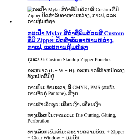
ກະເປົ໋າ Mylar ສີດຳທີ່ພິມດ້ວຍສີ Custom
ທີ່ມີ Zipper ປິດສໍາລັບອາຫານຫວ່າງ,
ກາເຟ, ແລະການຫຸ້ມຫໍ່ຊາ
ຮູບແບບ: Custom Standup Zipper Pouches
ຂະຫນາດ (L + W + H): ຂະຫນາດທີ່ກໍາຫນົດເອງ
ທັງຫມົດທີ່ມີຢູ່
ການພິມ: ທຳມະດາ, ສີ CMYK, PMS (ລະບົບ
ການຈັບຄູ່ Pantone), ສີຈຸດ
ການສໍາເລັດຮູບ: ເຄືອບເງົາ, ເຄືອບເງົາ
ທາງ​ເລືອກ​ໃນ​ການ​ລວມ​: Die Cutting​, Gluing​,
Perforation​
ທາງເລືອກເພີ່ມເຕີມ: ລະບາຍຄວາມຮ້ອນ + Zipper
+ Clear Window + ມຸມມົນ